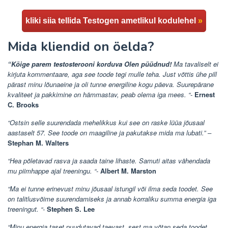
kliki siia tellida Testogen ametlikul kodulehel
»
Mida kliendid on öelda?
“Kõige parem testosterooni korduva Olen püüdnud!
Ma tavaliselt ei
kirjuta kommentaare, aga see toode tegi mulle teha. Just võttis ühe pill
pärast minu lõunaeine ja oli tunne energiline kogu päeva. Suurepärane
kvaliteet ja pakkimine on hämmastav, peab olema iga mees. “-
Ernest
C. Brooks
“Ostsin selle suurendada mehelikkus kui see on raske lüüa jõusaal
aastaselt 57. See toode on maagiline ja pakutakse mida ma lubati.” –
Stephan M. Walters
“Hea põletavad rasva ja saada taine lihaste. Samuti aitas vähendada
mu piimhappe ajal treeningu. “-
Albert M. Marston
“Ma ei tunne erinevust minu jõusaal istungil või ilma seda toodet. See
on talitlusvõime suurendamiseks ja annab korraliku summa energia iga
treeningut. “-
Stephen S. Lee
“Minu energia taset puudutavad taevast, sest ma võtan seda toodet.