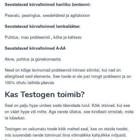
Seostatavad kõrvaltoimed hariliku ženšenni:
Peavalu, pearinglus, seedehäired ja agitatsioon
Seostatavad kõrvaltoimed lambaläätse:
Puhitus, mao probleemid
,
köha ja kähisev
Seostatavad kõrvaltoimed A-AA
Akne, puhitus ja günekomastia
Need on kõige levinumad probleemid inimesi silmitsi, kui nad on
allergilised neid elemente. See toode ei ole just mingit probleemi ja on
100% ohutu tarbida päevas.
Kas Testogen toimib?
Seal on palju hype umbes seda täiendada turul. Kõik otsivad, kui see
on väärt hype või mitte. Aga nende üllatus, see kindlasti omistab, mida
ta lubadusi.
Testogen on uskumatu toode kõik mehed seal, kes on otsida toodet,
mis suurendab nende toimivust ilma võimalikke kahjulikke mõjusid.