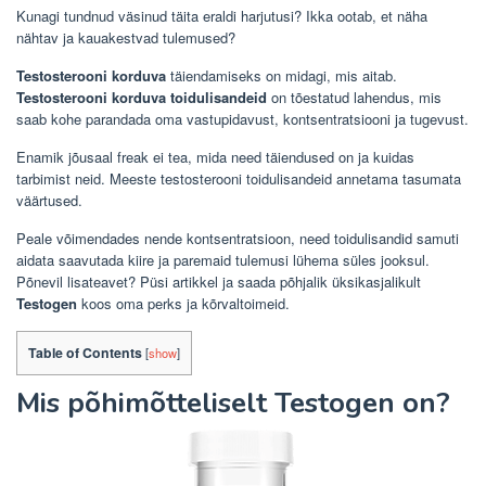
Kunagi tundnud väsinud täita eraldi harjutusi? Ikka ootab, et näha
nähtav ja kauakestvad tulemused?
Testosterooni korduva
täiendamiseks on midagi, mis aitab.
Testosterooni korduva toidulisandeid
on tõestatud lahendus, mis
saab kohe parandada oma vastupidavust, kontsentratsiooni ja tugevust.
Enamik jõusaal freak ei tea, mida need täiendused on ja kuidas
tarbimist neid. Meeste testosterooni toidulisandeid annetama tasumata
väärtused.
Peale võimendades nende kontsentratsioon, need toidulisandid samuti
aidata saavutada kiire ja paremaid tulemusi lühema süles jooksul.
Põnevil lisateavet? Püsi artikkel ja saada põhjalik üksikasjalikult
Testogen
koos oma perks ja kõrvaltoimeid.
Table of Contents
[
show
]
Mis põhimõtteliselt Testogen on?