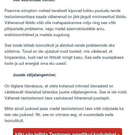
Peamine sümptom mehed tavaliselt kipuvad kokku puutuda nende
testosteroonitase saada vähenenud on järk-järgult minimeeritud libiido.
Vähenenud libiido võib olla mahapaiskamise mõju ning see võib
põhjustada probleeme, nagu madal spermatosoidide arvu,
erektsioonihäired ja madala sugutung.
See toode töötab loomulikult ja abinõud nende probleemide üks
sööstma. Turud on üle ujutatud muid tooteid, mis väidavad, et
kiirparandus, kuid nad on lihtsalt mingit kasu. Saa selle suurepärase
toote ja uut energiat oma elu uuesti.
Juuste väljalangemine:
On õiglane tõenäosus, et olete kohanud mitmeid ülevaateid on
väidetavalt tõestatud lahendus juuste väljalangemine. See ei ole müüt.
Väheneb testosterooni tase vastutavad hõrenenud juustepiir.
Mitte ainult juuksed peas madal testosterooni tase võib mõjutada ka
teie näo juuksed. Nii, see on viimane aeg, et suurendada seda
loomulikult.
kliki siia tellida Testogen ametlikul kodulehel
»