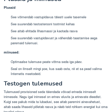
Plussid
See võimendab vastupidavus täiesti uuele tasemele
See suurendab testosterooni tootmist kehas
See aitab ehitada lihasmassi ja kaotada rasva
See suurendab vastupidavust ja vähendab taastamise aega
paremaid tulemusi.
miinused:
Optimaalse tulemuse peate võtma seda iga päev.
Seal on ilmselt mingi poe, kus saab osta, nii et sa pead valima
Internetis meetodeid.
Testogen tulemused
Tulemused provisioned seda täiendada võivad erineda inimeselt
inimesele. Nagu igal inimesel on erinev eluviis ja erinevate dieedist.
Kuigi see pakub mida ta lubadusi, see aitab paremini ainevahetust,
aitab saada lihaseid põletab rasva ja näeb teid rohkem energiat kui oma
tavalist päeva.