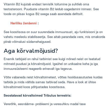
Vitamiin B2 kujutab endast tervislik toitumine ja suhtleb oma
testosterooni. Puuduste vitamiin B2 leidub sagedamini inimesi. See
toode on piisav kogus B2 seega saab asendada defitsiit.
Hariliku ženšenni
:
See koostisosa on suur suurendada immuunsust, aju funktsiooni ja on
vahetu meeleolu stabiliseerija. See aitab parandada vere, mis omakorda
piirab võimalusi südamehaigused.
Aga kõrvalmõjusid?
Enamik tarbijaid on rahul tarbimist see kuigi mõned neist on teatatud
mitmeid puudusi ja kõrvalmõjusid. Igaühel on unikaalne keha ja iga
immuunsüsteemi reageerib erinevalt iga tegevus.
Võite vabaneda neist kõrvaltoimetest, võttes hooldusasutustes kuidas
tarbida ja mida vältida samas tarbivad seda. Have a look at ühise
kõrvaltoimeid koos põhjustades koostisosa.
Seostatavad kõrvaltoimed Tribulus terrestris:
Vererõhk, eesnäärme- probleemi ja veresuhkru madal tase