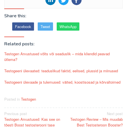
Share this:
Facebook
Tweet
WhatsApp
Related posts:
Testogen Arvustused võlts või seaduslik – mida kliendid peavad
ütlema?
Testogeeni ülevaated: teaduslikud faktid, eelised, plussid ja miinused
Testogeeni ülevaade ja tulemused: väited, koostisosad ja kõrvaltoimed
Posted in
Testogen
Post
Previous post
Next post
Testogen Arvustused: Kas see on
Testogen Review – Mis muudab
navigation
tõesti Boost testosterooni tase
Best Testosteroon Booster?