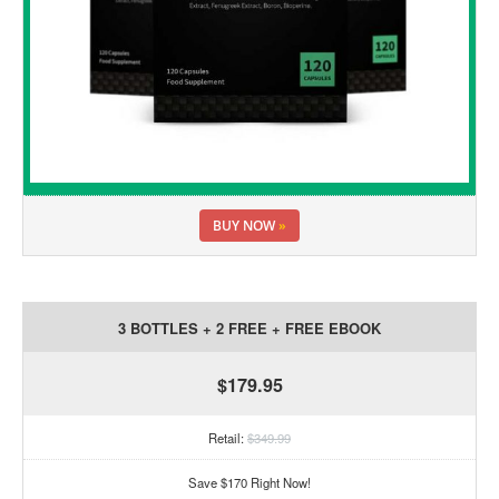
BUY NOW
»
3 BOTTLES + 2 FREE + FREE EBOOK
$179.95
Retail:
$349.99
Save $170 Right Now!