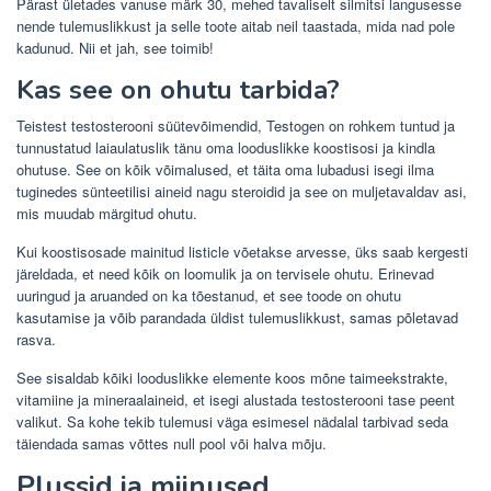
Pärast ületades vanuse märk 30, mehed tavaliselt silmitsi langusesse
nende tulemuslikkust ja selle toote aitab neil taastada, mida nad pole
kadunud. Nii et jah, see toimib!
Kas see on ohutu tarbida?
Teistest testosterooni süütevõimendid, Testogen on rohkem tuntud ja
tunnustatud laiaulatuslik tänu oma looduslikke koostisosi ja kindla
ohutuse. See on kõik võimalused, et täita oma lubadusi isegi ilma
tuginedes sünteetilisi aineid nagu steroidid ja see on muljetavaldav asi,
mis muudab märgitud ohutu.
Kui koostisosade mainitud listicle võetakse arvesse, üks saab kergesti
järeldada, et need kõik on loomulik ja on tervisele ohutu. Erinevad
uuringud ja aruanded on ka tõestanud, et see toode on ohutu
kasutamise ja võib parandada üldist tulemuslikkust, samas põletavad
rasva.
See sisaldab kõiki looduslikke elemente koos mõne taimeekstrakte,
vitamiine ja mineraalaineid, et isegi alustada testosterooni tase peent
valikut. Sa kohe tekib tulemusi väga esimesel nädalal tarbivad seda
täiendada samas võttes null pool või halva mõju.
Plussid ja miinused