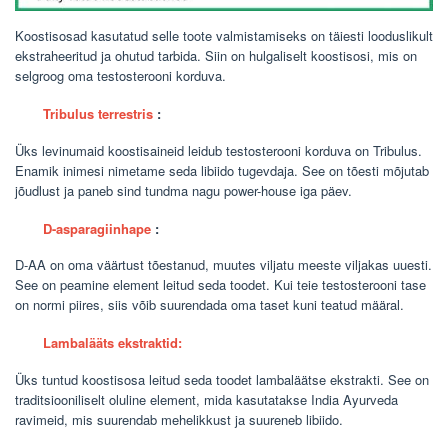
Koostisosad kasutatud selle toote valmistamiseks on täiesti looduslikult
ekstraheeritud ja ohutud tarbida. Siin on hulgaliselt koostisosi, mis on
selgroog oma testosterooni korduva.
Tribulus terrestris
:
Üks levinumaid koostisaineid leidub testosterooni korduva on Tribulus.
Enamik inimesi nimetame seda libiido tugevdaja. See on tõesti mõjutab
jõudlust ja paneb sind tundma nagu power-house iga päev.
D-asparagiinhape
:
D-AA on oma väärtust tõestanud, muutes viljatu meeste viljakas uuesti.
See on peamine element leitud seda toodet. Kui teie testosterooni tase
on normi piires, siis võib suurendada oma taset kuni teatud määral.
Lambalääts ekstraktid:
Üks tuntud koostisosa leitud seda toodet lambaläätse ekstrakti. See on
traditsiooniliselt oluline element, mida kasutatakse India Ayurveda
ravimeid, mis suurendab mehelikkust ja suureneb libiido.