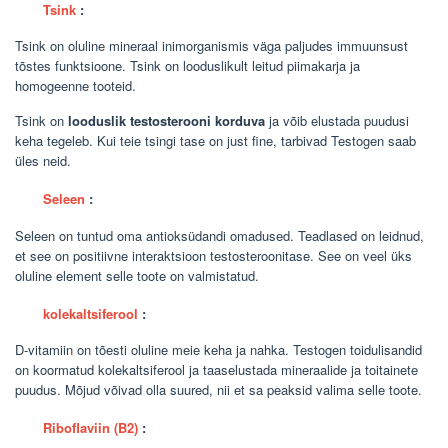
Tsink
:
Tsink on oluline mineraal inimorganismis väga paljudes immuunsust
tõstes funktsioone. Tsink on looduslikult leitud piimakarja ja
homogeenne tooteid.
Tsink on
looduslik testosterooni korduva
ja võib elustada puudusi
keha tegeleb. Kui teie tsingi tase on just fine, tarbivad Testogen saab
üles neid.
Seleen
:
Seleen on tuntud oma antioksüdandi omadused. Teadlased on leidnud,
et see on positiivne interaktsioon testosteroonitase. See on veel üks
oluline element selle toote on valmistatud.
kolekaltsiferool
:
D-vitamiin on tõesti oluline meie keha ja nahka. Testogen toidulisandid
on koormatud kolekaltsiferool ja taaselustada mineraalide ja toitainete
puudus. Mõjud võivad olla suured, nii et sa peaksid valima selle toote.
Riboflaviin (B2)
: