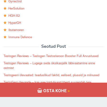
Gynectrol
HerSolution
HGH-X2
HyperGH
Ibutamoren
Immune Defence
Seotud Post
Testogen Reviews – Testogen Testosteroon Booster Full Arvustused
Testogen Reviews – Lugege seda üksikasjalik läbivaatamine enne
ostmist
Testogeeni ülevaated: teaduslikud faktid, eelised, plussid ja miinused
TestoGeni ülevaade – kas see toidulisand tõesti suurendab teie
testosterooni taset?
OSTA KOHE
»
Testogen Review: Kliendi iseloomustused Koostisosad, kõrvaltoimed
Hind & Kust osta