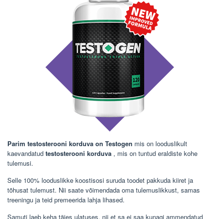
Parim testosterooni korduva on Testogen
mis on looduslikult
kaevandatud
testosterooni korduva
, mis on tuntud eraldiste kohe
tulemusi.
Selle 100% looduslikke koostisosi suruda toodet pakkuda kiiret ja
tõhusat tulemust. Nii saate võimendada oma tulemuslikkust, samas
treeningu ja teid premeerida lahja lihased.
Samuti laeb keha täies ulatuses, nii et sa ei saa kunagi ammendatud