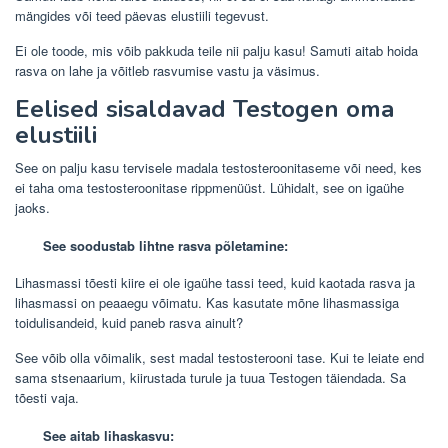
mängides või teed päevas elustiili tegevust.
Ei ole toode, mis võib pakkuda teile nii palju kasu! Samuti aitab hoida
rasva on lahe ja võitleb rasvumise vastu ja väsimus.
Eelised sisaldavad Testogen oma
elustiili
See on palju kasu tervisele madala testosteroonitaseme või need, kes
ei taha oma testosteroonitase rippmenüüst. Lühidalt, see on igaühe
jaoks.
See soodustab lihtne rasva põletamine:
Lihasmassi tõesti kiire ei ole igaühe tassi teed, kuid kaotada rasva ja
lihasmassi on peaaegu võimatu. Kas kasutate mõne lihasmassiga
toidulisandeid, kuid paneb rasva ainult?
See võib olla võimalik, sest madal testosterooni tase. Kui te leiate end
sama stsenaarium, kiirustada turule ja tuua Testogen täiendada. Sa
tõesti vaja.
See aitab lihaskasvu: