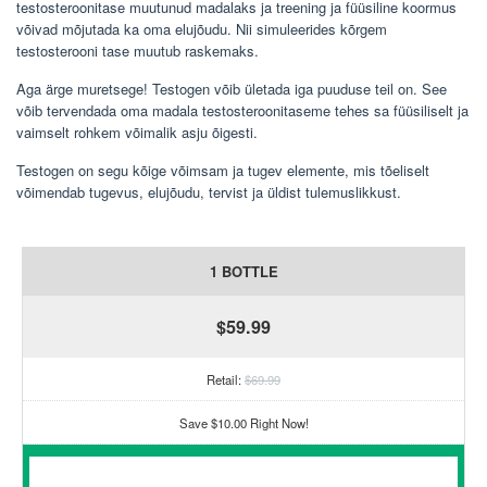
testosteroonitase muutunud madalaks ja treening ja füüsiline koormus
võivad mõjutada ka oma elujõudu. Nii simuleerides kõrgem
testosterooni tase muutub raskemaks.
Aga ärge muretsege! Testogen võib ületada iga puuduse teil on. See
võib tervendada oma madala testosteroonitaseme tehes sa füüsiliselt ja
vaimselt rohkem võimalik asju õigesti.
Testogen on segu kõige võimsam ja tugev elemente, mis tõeliselt
võimendab tugevus, elujõudu, tervist ja üldist tulemuslikkust.
1 BOTTLE
$59.99
Retail:
$69.99
Save $10.00 Right Now!