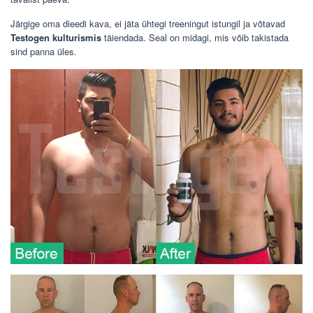
Järgige oma dieedi kava, ei jäta ühtegi treeningut istungil ja võtavad
Testogen kulturismis
täiendada. Seal on midagi, mis võib takistada
sind panna üles.