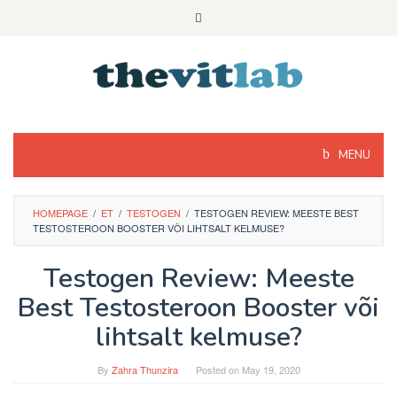
Skip
to
content
MENU
HOMEPAGE
/
ET
/
TESTOGEN
/
TESTOGEN REVIEW: MEESTE BEST
TESTOSTEROON BOOSTER VÕI LIHTSALT KELMUSE?
Testogen Review: Meeste
Best Testosteroon Booster või
lihtsalt kelmuse?
By
Zahra Thunzira
Posted on
May 19, 2020