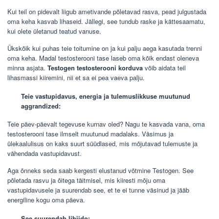
Kui teil on pidevalt liigub ametivande põletavad rasva, pead julgustada
oma keha kasvab lihaseid. Jällegi, see tundub raske ja kättesaamatu,
kui olete ületanud teatud vanuse.
Ükskõik kui puhas teie toitumine on ja kui palju aega kasutada trenni
oma keha. Madal testosterooni tase laseb oma kõik endast oleneva
minna asjata.
Testogen testosterooni korduva
võib aidata teil
lihasmassi kiiremini, nii et sa ei pea vaeva palju.
Teie vastupidavus, energia ja tulemuslikkuse muutunud
aggrandized:
Teie päev-päevalt tegevuse kurnav oled? Nagu te kasvada vana, oma
testosterooni tase ilmselt muutunud madalaks. Väsimus ja
ülekaalulisus on kaks suurt süüdlased, mis mõjutavad tulemuste ja
vähendada vastupidavust.
Aga õnneks seda saab kergesti elustanud võtmine Testogen. See
põletada rasvu ja õitega täitmisel, mis kiiresti mõju oma
vastupidavusele ja suurendab see, et te ei tunne väsinud ja jääb
energiline kogu oma päeva.
See suurendab libiido: