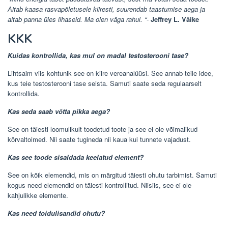
Aitab kaasa rasvapõletusele kiiresti, suurendab taastumise aega ja
aitab panna üles lihaseid. Ma olen väga rahul. “-
Jeffrey L. Väike
KKK
Kuidas kontrollida, kas mul on madal testosterooni tase?
Lihtsaim viis kohtunik see on kiire vereanalüüsi. See annab teile idee,
kus teie testosterooni tase seista. Samuti saate seda regulaarselt
kontrollida.
Kas seda saab võtta pikka aega?
See on täiesti loomulikult toodetud toote ja see ei ole võimalikud
kõrvaltoimed. Nii saate tugineda nii kaua kui tunnete vajadust.
Kas see toode sisaldada keelatud element?
See on kõik elemendid, mis on märgitud täiesti ohutu tarbimist. Samuti
kogus need elemendid on täiesti kontrollitud. Niisiis, see ei ole
kahjulikke elemente.
Kas need toidulisandid ohutu?