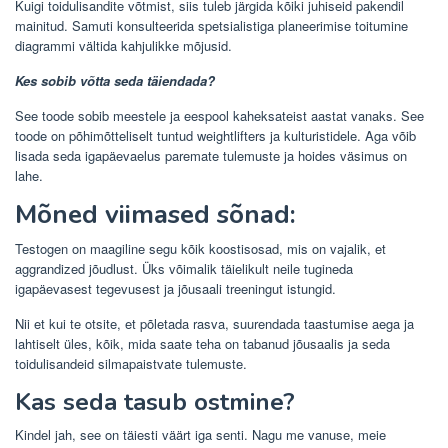
Kuigi toidulisandite võtmist, siis tuleb järgida kõiki juhiseid pakendil
mainitud. Samuti konsulteerida spetsialistiga planeerimise toitumine
diagrammi vältida kahjulikke mõjusid.
Kes sobib võtta seda täiendada?
See toode sobib meestele ja eespool kaheksateist aastat vanaks. See
toode on põhimõtteliselt tuntud weightlifters ja kulturistidele. Aga võib
lisada seda igapäevaelus paremate tulemuste ja hoides väsimus on
lahe.
Mõned viimased sõnad:
Testogen on maagiline segu kõik koostisosad, mis on vajalik, et
aggrandized jõudlust. Üks võimalik täielikult neile tugineda
igapäevasest tegevusest ja jõusaali treeningut istungid.
Nii et kui te otsite, et põletada rasva, suurendada taastumise aega ja
lahtiselt üles, kõik, mida saate teha on tabanud jõusaalis ja seda
toidulisandeid silmapaistvate tulemuste.
Kas seda tasub ostmine?
Kindel jah, see on täiesti väärt iga senti. Nagu me vanuse, meie