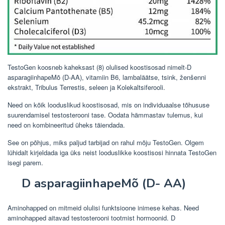
TestoGen koosneb kaheksast (8) olulised koostisosad nimelt-D
asparagiinhapeMõ (D-AA), vitamiin B6, lambaläätse, tsink, ženšenni
ekstrakt, Tribulus Terrestis, seleen ja Kolekaltsiferooli.
Need on kõik looduslikud koostisosad, mis on individuaalse tõhususe
suurendamisel testosterooni tase. Oodata hämmastav tulemus, kui
need on kombineeritud üheks täiendada.
See on põhjus, miks paljud tarbijad on rahul mõju TestoGen. Olgem
lühidalt kirjeldada iga üks neist looduslikke koostisosi hinnata TestoGen
isegi parem.
D asparagiinhapeMõ (D- AA)
Aminohapped on mitmeid olulisi funktsioone inimese kehas. Need
aminohapped aitavad testosterooni tootmist hormoonid. D