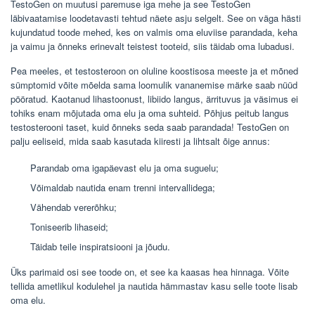
TestoGen on muutusi paremuse iga mehe ja see TestoGen
läbivaatamise loodetavasti tehtud näete asju selgelt. See on väga hästi
kujundatud toode mehed, kes on valmis oma eluviise parandada, keha
ja vaimu ja õnneks erinevalt teistest tooteid, siis täidab oma lubadusi.
Pea meeles, et testosteroon on oluline koostisosa meeste ja et mõned
sümptomid võite mõelda sama loomulik vananemise märke saab nüüd
pööratud. Kaotanud lihastoonust, libiido langus, ärrituvus ja väsimus ei
tohiks enam mõjutada oma elu ja oma suhteid. Põhjus peitub langus
testosterooni taset, kuid õnneks seda saab parandada! TestoGen on
palju eeliseid, mida saab kasutada kiiresti ja lihtsalt õige annus:
Parandab oma igapäevast elu ja oma suguelu;
Võimaldab nautida enam trenni intervallidega;
Vähendab vererõhku;
Toniseerib lihaseid;
Täidab teile inspiratsiooni ja jõudu.
Üks parimaid osi see toode on, et see ka kaasas hea hinnaga. Võite
tellida ametlikul kodulehel ja nautida hämmastav kasu selle toote lisab
oma elu.