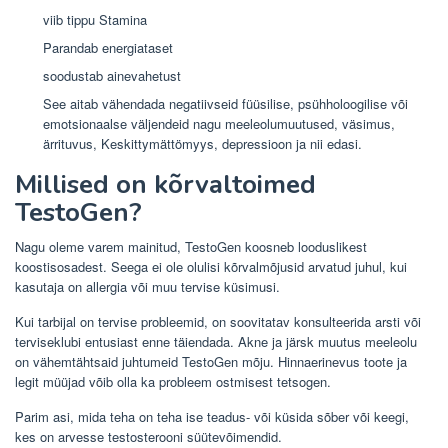
viib tippu Stamina
Parandab energiataset
soodustab ainevahetust
See aitab vähendada negatiivseid füüsilise, psühholoogilise või
emotsionaalse väljendeid nagu meeleolumuutused, väsimus,
ärrituvus, Keskittymättömyys, depressioon ja nii edasi.
Millised on kõrvaltoimed
TestoGen?
Nagu oleme varem mainitud, TestoGen koosneb looduslikest
koostisosadest. Seega ei ole olulisi kõrvalmõjusid arvatud juhul, kui
kasutaja on allergia või muu tervise küsimusi.
Kui tarbijal on tervise probleemid, on soovitatav konsulteerida arsti või
terviseklubi entusiast enne täiendada. Akne ja järsk muutus meeleolu
on vähemtähtsaid juhtumeid TestoGen mõju. Hinnaerinevus toote ja
legit müüjad võib olla ka probleem ostmisest tetsogen.
Parim asi, mida teha on teha ise teadus- või küsida sõber või keegi,
kes on arvesse testosterooni süütevõimendid.