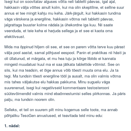
Isegi kui on soovitatav alguses võtta neli tabletti päevas, igal ajal,
hakkasin välja võttes ainult kolm, kui ma olin skeptiline, et selline suur
annus ei tee mingit kahju mu keha. Järk-järgult, kui hakkasin tundma
väga värskena ja energiline, hakkasin võtma neli tabletti päevas,
jalgrattaga buuster kolme nädala ja ühekordne iga kuu. Nii saate
veenduda, et teie keha ei harjuda sellega ja et see ei kaota oma
efektiivsust.
Mida ma õppinud hiljem oli see, et see on parem võtta terve kuu pärast
välja pool aastat, samal põhjusel eespool. Panin et praktikas nii hästi ja
oli üllatunud, et märgata, et mu hea tuju ja kõrge libiido ei kannata
mingeid muudatusi kuul ma ei saa jätkata tablettide võtmist. See on
siis, kui ma teadsin, et õige annus võib tõesti muuta oma elu. Ja ta
tegi. Ma tundsin tõesti energiline tööl ja ausalt, ma olin valmis võtma
mis tahes väljakutse elu hakkas pakkuma. Minu suguelu väga
suurenenud, isegi kui negatiivseid kommentaare testosterooni
süütevõimendid valmis mind ebaõnnestumisi selles piirkonnas. Ja päris
palju, ma tundsin noorem olin.
Selleks, et teil on suurem pilt minu kogemus selle toote, ma annab
põhjaliku TesoGen arvustused, et teavitada teid minu edu:
1. nädal: