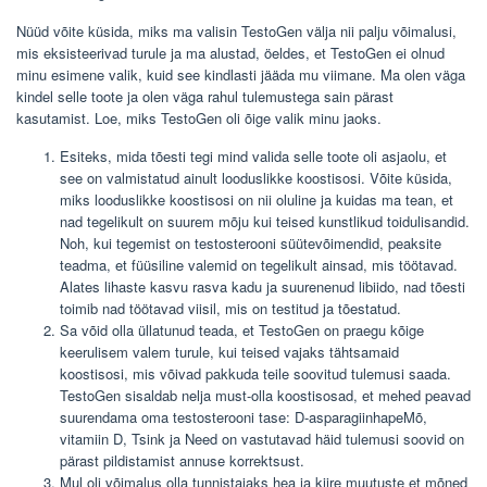
Nüüd võite küsida, miks ma valisin TestoGen välja nii palju võimalusi,
mis eksisteerivad turule ja ma alustad, öeldes, et TestoGen ei olnud
minu esimene valik, kuid see kindlasti jääda mu viimane. Ma olen väga
kindel selle toote ja olen väga rahul tulemustega sain pärast
kasutamist. Loe, miks TestoGen oli õige valik minu jaoks.
Esiteks, mida tõesti tegi mind valida selle toote oli asjaolu, et
see on valmistatud ainult looduslikke koostisosi. Võite küsida,
miks looduslikke koostisosi on nii oluline ja kuidas ma tean, et
nad tegelikult on suurem mõju kui teised kunstlikud toidulisandid.
Noh, kui tegemist on testosterooni süütevõimendid, peaksite
teadma, et füüsiline valemid on tegelikult ainsad, mis töötavad.
Alates lihaste kasvu rasva kadu ja suurenenud libiido, nad tõesti
toimib nad töötavad viisil, mis on testitud ja tõestatud.
Sa võid olla üllatunud teada, et TestoGen on praegu kõige
keerulisem valem turule, kui teised vajaks tähtsamaid
koostisosi, mis võivad pakkuda teile soovitud tulemusi saada.
TestoGen sisaldab nelja must-olla koostisosad, et mehed peavad
suurendama oma testosterooni tase: D-asparagiinhapeMõ,
vitamiin D, Tsink ja Need on vastutavad häid tulemusi soovid on
pärast pildistamist annuse korrektsust.
Mul oli võimalus olla tunnistajaks hea ja kiire muutuste et mõned