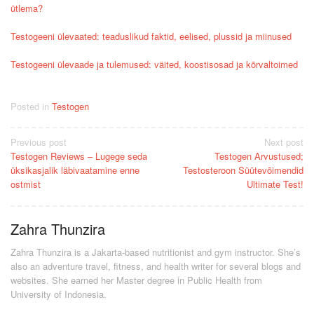
ütlema?
Testogeeni ülevaated: teaduslikud faktid, eelised, plussid ja miinused
Testogeeni ülevaade ja tulemused: väited, koostisosad ja kõrvaltoimed
Posted in
Testogen
Post
Previous post
Next post
Testogen Reviews – Lugege seda
Testogen Arvustused;
navigation
üksikasjalik läbivaatamine enne
Testosteroon Süütevõimendid
ostmist
Ultimate Test!
Zahra Thunzira
Zahra Thunzira is a Jakarta-based nutritionist and gym instructor. She’s
also an adventure travel, fitness, and health writer for several blogs and
websites. She earned her Master degree in Public Health from
University of Indonesia.