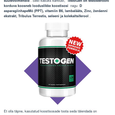
süütevõimendid
. Sest kasuks kahtlust,
TestoGen on testosterooni
korduva koosneb looduslikke koostisosi
nagu
D
asparagiinhapeMõ (PPT), vitamiin B6, lambalääts, Zinc, ženšenni
ekstrakt, Tribulus Terrestis, seleeni ja kolekaltsiferool
.
Et olla täpne, kasutatud koostisosade toota seda täiendada on