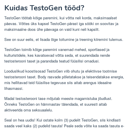
Kuidas TestoGen tööd?
TestoGen töötab kõige paremini, kui võtta neli korda, maksimaalset
päevas. Võttes üks kapsel TestoGen pärast iga sööki on soovitav ja
maksimaalne doos ühe päevaga on vaid kuni neli kapslit.
See on suur eelis, et lisada õige toitumine ja treening kiiremini tulemus.
TestoGen toimib kõige paremini vanemad mehed, sportlased ja
kulturistidele, kes kavatsevad võtta seda, et suurendada nende
testosterooni taset ja parandada teatud füüsilisi omadusi.
Looduslikud koostisosad TestoGen viib ohutu ja efektiivse tootmise
testosterooni taset. Body rasvade põletatakse ja teisendatakse energia,
mis hellitavad teid füüsilise tegevuse siis aitab arengus ideaalne
lihasmassi.
Madal testosterooni tase mõjutab meeste magamistuba jõudlust.
Õnneks TestoGen on hämmastav täiendada, et suuresti aitab
aktiveerida oma seksuaalelu.
Seal on hea uudis! Kui ostate kolm (3) pudelit TestoGen, siis kindlasti
saada veel kaks (2) pudelid tasuta! Peale seda võite ka saada tasuta e-