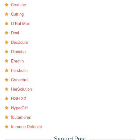
Creatine
Cutting
D-Bal Max
Dbal
Decaduro
Dianabol
Erectin
Forskolin
Gynectrol
HerSolution
HGH-X2
HyperGH
Ibutamoren
Immune Defence
Seotud Post