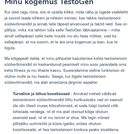
Minu kogemus TestoGen
Kui oled nagu mina, siis ei usalda kõike, mida näha ja lugeda veebilehti
ja soovid teada rohkem ja rohkem inimesi, kes tekkis testosterooni
süütevõimendid ja annab teile täpsed arvamused ja faktid neid. See on
põhjus, miks ma tahtsin tulla selle TestoGen läbivaatamine – mitte
ainult sellepärast selle toote muutis mu elu heas mõttes, vaid ka
sellepärast, et ma soovin, et te ära oma kogemusi ja tean, kus te
liigute.
Ma kõigepealt öelda, et minu põhjustel kasutamise kohta testosterooni
süütevõimendid on keskendunud peamiselt minu soov parandada oma
keha fitness ja mu lihaste kasvu. Suurendamine selline funktsioon oli
oluline mulle ja mu heaolu. Seega, kui õigete testosterooni
süütevõimendid, ma alati arvestama järgmisi aspekte:
Turvaline ja tõhus koostisosad
: Arvukad mehed väldivad
testosterooni süütevõimendid tõttu kurikuulsaks nad on saanud
üle olin tõesti mures kõrvaltoimeid, et seda tüüpi tooteid võib
lohistada nendega, nii et ma alati otsinud kõige ohutum
esemeid seal, nii et mu tervist ei ohus. Ma tegin mõned
põhjaliku uurimistöö ja küsis igaüks umbes ohutum
koostisosade, et hea testosterooni korduva peaks sisaldama,