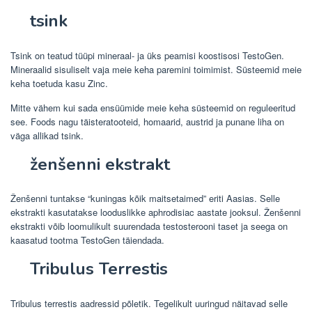
tsink
Tsink on teatud tüüpi mineraal- ja üks peamisi koostisosi TestoGen.
Mineraalid sisuliselt vaja meie keha paremini toimimist. Süsteemid meie
keha toetuda kasu Zinc.
Mitte vähem kui sada ensüümide meie keha süsteemid on reguleeritud
see. Foods nagu täisteratooteid, homaarid, austrid ja punane liha on
väga allikad tsink.
ženšenni ekstrakt
Ženšenni tuntakse “kuningas kõik maitsetaimed” eriti Aasias. Selle
ekstrakti kasutatakse looduslikke aphrodisiac aastate jooksul. Ženšenni
ekstrakti võib loomulikult suurendada testosterooni taset ja seega on
kaasatud tootma TestoGen täiendada.
Tribulus Terrestis
Tribulus terrestis aadressid põletik. Tegelikult uuringud näitavad selle