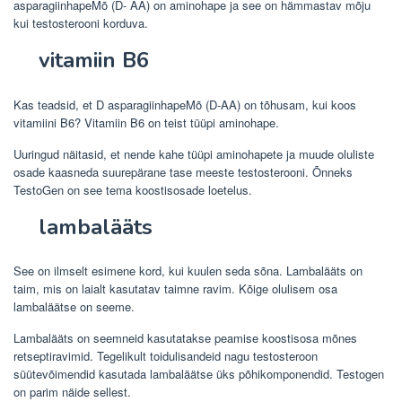
asparagiinhapeMõ (D- AA) on aminohape ja see on hämmastav mõju
kui testosterooni korduva.
vitamiin B6
Kas teadsid, et D asparagiinhapeMõ (D-AA) on tõhusam, kui koos
vitamiini B6? Vitamiin B6 on teist tüüpi aminohape.
Uuringud näitasid, et nende kahe tüüpi aminohapete ja muude oluliste
osade kaasneda suurepärane tase meeste testosterooni. Õnneks
TestoGen on see tema koostisosade loetelus.
lambalääts
See on ilmselt esimene kord, kui kuulen seda sõna. Lambalääts on
taim, mis on laialt kasutatav taimne ravim. Kõige olulisem osa
lambaläätse on seeme.
Lambalääts on seemneid kasutatakse peamise koostisosa mõnes
retseptiravimid. Tegelikult toidulisandeid nagu testosteroon
süütevõimendid kasutada lambaläätse üks põhikomponendid. Testogen
on parim näide sellest.