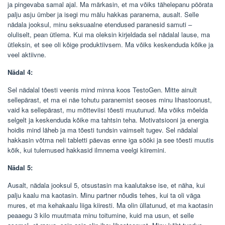
ja pingevaba samal ajal. Ma märkasin, et ma võiks tähelepanu pöörata
palju asju ümber ja isegi mu mälu hakkas paranema, ausalt. Selle
nädala jooksul, minu seksuaalne etendused paranesid samuti –
oluliselt, pean ütlema. Kui ma oleksin kirjeldada sel nädalal lause, ma
ütleksin, et see oli kõige produktiivsem. Ma võiks keskenduda kõike ja
veel aktiivne.
Nädal 4:
Sel nädalal tõesti veenis mind minna koos TestoGen. Mitte ainult
sellepärast, et ma ei näe tohutu paranemist seoses minu lihastoonust,
vaid ka sellepärast, mu mõtteviisi tõesti muutunud. Ma võiks mõelda
selgelt ja keskenduda kõike ma tahtsin teha. Motivatsiooni ja energia
hoidis mind läheb ja ma tõesti tundsin vaimselt tugev. Sel nädalal
hakkasin võtma neli tabletti päevas enne iga sööki ja see tõesti muutis
kõik, kui tulemused hakkasid ilmnema veelgi kiiremini.
Nädal 5:
Ausalt, nädala jooksul 5, otsustasin ma kaalutakse ise, et näha, kui
palju kaalu ma kaotasin. Minu partner nõudis tehes, kui ta oli väga
mures, et ma kehakaalu liiga kiiresti. Ma olin üllatunud, et ma kaotasin
peaaegu 3 kilo muutmata minu toitumine, kuid ma usun, et selle