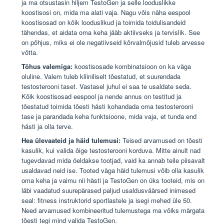
ja ma otsustasin hiljem TestoGen ja selle looduslikke
koostisosi on, mida ma alati vaja. Nagu võis näha eespool
koostisosad on kõik looduslikud ja toimida toidulisandeid
tähendas, et aidata oma keha jääb aktiivseks ja tervislik. See
on põhjus, miks ei ole negatiivseid kõrvalmõjusid tuleb arvesse
võtta.
Tõhus valemiga:
koostisosade kombinatsioon on ka väga
oluline. Valem tuleb kliiniliselt tõestatud, et suurendada
testosterooni taset. Vastasel juhul ei saa te usaldate seda.
Kõik koostisosad eespool ja nende annus on testitud ja
tõestatud toimida tõesti hästi kohandada oma testosterooni
tase ja parandada keha funktsioone, mida vaja, et tunda end
hästi ja olla terve.
Hea ülevaateid ja häid tulemusi:
Teised arvamused on tõesti
kasulik, kui valida õige testosterooni korduva. Mitte ainult nad
tugevdavad mida öeldakse tootjad, vaid ka annab teile piisavalt
usaldavad neid ise. Tooted väga häid tulemusi võib olla kasulik
oma keha ja vaimu nii hästi ja TestoGen on üks tooteid, mis on
läbi vaadatud suurepärased paljud usaldusväärsed inimesed
seal: fitness instruktorid sportlastele ja isegi mehed üle 50.
Need arvamused kombineeritud tulemustega ma võiks märgata
tõesti tegi mind valida TestoGen.