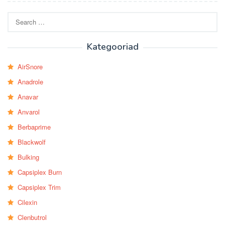
Search
for:
Kategooriad
AirSnore
Anadrole
Anavar
Anvarol
Berbaprime
Blackwolf
Bulking
Capsiplex Burn
Capsiplex Trim
Cilexin
Clenbutrol