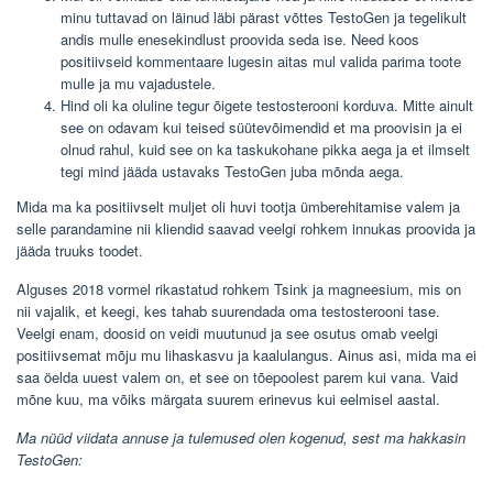
minu tuttavad on läinud läbi pärast võttes TestoGen ja tegelikult
andis mulle enesekindlust proovida seda ise. Need koos
positiivseid kommentaare lugesin aitas mul valida parima toote
mulle ja mu vajadustele.
Hind oli ka oluline tegur õigete testosterooni korduva. Mitte ainult
see on odavam kui teised süütevõimendid et ma proovisin ja ei
olnud rahul, kuid see on ka taskukohane pikka aega ja et ilmselt
tegi mind jääda ustavaks TestoGen juba mõnda aega.
Mida ma ka positiivselt muljet oli huvi tootja ümberehitamise valem ja
selle parandamine nii kliendid saavad veelgi rohkem innukas proovida ja
jääda truuks toodet.
Alguses 2018 vormel rikastatud rohkem Tsink ja magneesium, mis on
nii vajalik, et keegi, kes tahab suurendada oma testosterooni tase.
Veelgi enam, doosid on veidi muutunud ja see osutus omab veelgi
positiivsemat mõju mu lihaskasvu ja kaalulangus. Ainus asi, mida ma ei
saa öelda uuest valem on, et see on tõepoolest parem kui vana. Vaid
mõne kuu, ma võiks märgata suurem erinevus kui eelmisel aastal.
Ma nüüd viidata annuse ja tulemused olen kogenud, sest ma hakkasin
TestoGen: