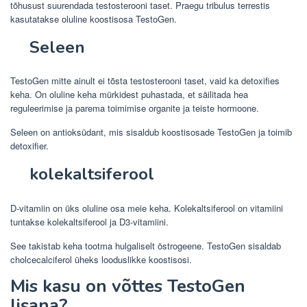
tõhusust suurendada testosterooni taset. Praegu tribulus terrestis
kasutatakse oluline koostisosa TestoGen.
Seleen
TestoGen mitte ainult ei tõsta testosterooni taset, vaid ka detoxifies
keha. On oluline keha mürkidest puhastada, et säilitada hea
reguleerimise ja parema toimimise organite ja teiste hormoone.
Seleen on antioksüdant, mis sisaldub koostisosade TestoGen ja toimib
detoxifier.
kolekaltsiferool
D-vitamiin on üks oluline osa meie keha. Kolekaltsiferool on vitamiini
tuntakse kolekaltsiferool ja D3-vitamiini.
See takistab keha tootma hulgaliselt östrogeene. TestoGen sisaldab
cholcecalciferol üheks looduslikke koostisosi.
Mis kasu on võttes TestoGen
lisana?