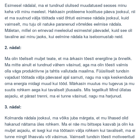
Esimesel nädalal, ma ei tundnud olulised muudatused seoses minu
keha või minu meelest. Hakkasin probleeme koolituse päeva jooksul, nii
et ma suutnud välja töötada vaid õhtuti esimese nädala jooksul, kuid
vaimselt, mu tuju oli natuke paranenud võrreldes eelmise nädala.
Mäletan, millel on erinevad meeleolud esimestel päevadel, kuid see oli
tavaline asi minu jaoks, kui eelmine nädala ka iseloomustab neid.
2. nädal:
Ma olin tõeliselt muljet teate, et ma ärkasin tõesti energiline ja õnnelik.
Ma mitte ainult ei tundnud vähem väsinud, aga ma olin tõesti valmis
olla väga produktiivne ja tahtis vallutada maailma. Füüsiliselt tundsin
vajadust töötada välja päevasel ajal samuti, nagu ma vaja keskenduda
oma energia midagi muud kui tööd. Märkasin muutus mu tugevus ja mu
suutis rohkem aega kui tavaliselt jõusaalis. Mis tegelikult Mind üllatas
asjaolu, et pärast trenni, ma ei tunne väsinud, nagu ma harjunud.
3. nädal:
Kolmanda nädala jooksul, ma võiks juba märgata, et mu lihased olid
hakanud näitama üles rohkem. Ma ei näe mu biitseps kasvab ja olin ka
muljet asjaolu, et isegi kui ma töötasin välja rohkem kui tavaliselt, ma ei
tunne mingit lihasvalu või väsimus. Vaimselt tundsin tõesti motiveeritud