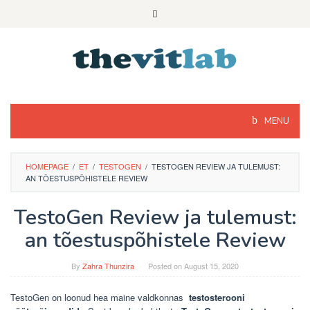
Skip
to
content
MENU
HOMEPAGE
/
ET
/
TESTOGEN
/
TESTOGEN REVIEW JA TULEMUST:
AN TÕESTUSPÕHISTELE REVIEW
TestoGen Review ja tulemust:
an tõestuspõhistele Review
By
Zahra Thunzira
Posted on
August 15, 2020
TestoGen on loonud hea maine valdkonnas
testosterooni