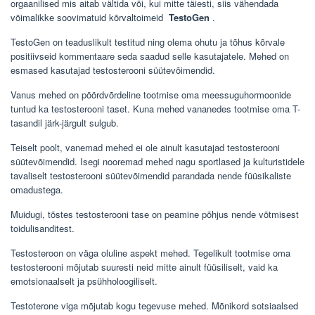
orgaanilised mis aitab vältida või, kui mitte täiesti, siis vähendada
võimalikke soovimatuid kõrvaltoimeid
TestoGen
.
TestoGen on teaduslikult testitud ning olema ohutu ja tõhus kõrvale
positiivseid kommentaare seda saadud selle kasutajatele. Mehed on
esmased kasutajad testosterooni süütevõimendid.
Vanus mehed on pöördvõrdeline tootmise oma meessuguhormoonide
tuntud ka testosterooni taset. Kuna mehed vananedes tootmise oma T-
tasandil järk-järgult sulgub.
Teiselt poolt, vanemad mehed ei ole ainult kasutajad testosterooni
süütevõimendid. Isegi nooremad mehed nagu sportlased ja kulturistidele
tavaliselt testosterooni süütevõimendid parandada nende füüsikaliste
omadustega.
Muidugi, tõstes testosterooni tase on peamine põhjus nende võtmisest
toidulisanditest.
Testosteroon on väga oluline aspekt mehed. Tegelikult tootmise oma
testosterooni mõjutab suuresti neid mitte ainult füüsiliselt, vaid ka
emotsionaalselt ja psühholoogiliselt.
Testoterone viga mõjutab kogu tegevuse mehed. Mõnikord sotsiaalsed