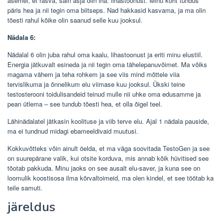
asemel, et rasva, sain asja olin iha: lihastoonust. Minu kõht tundus
päris hea ja nii tegin oma biitseps. Nad hakkasid kasvama, ja ma olin
tõesti rahul kõike olin saanud selle kuu jooksul.
Nädala 6:
Nädalal 6 olin juba rahul oma kaalu, lihastoonust ja eriti minu elustiil.
Energia jätkuvalt esineda ja nii tegin oma tähelepanuvõimet. Ma võiks
magama vähem ja teha rohkem ja see viis mind mõttele viia
tervislikuma ja õnnelikum elu viimase kuu jooksul. Ükski teine ​​
testosterooni toidulisandeid teinud mulle nii uhke oma edusamme ja
pean ütlema – see tundub tõesti hea, et olla õigel teel.
Lähinädalatel jätkasin koolituse ja viib terve elu. Ajal 1 nädala pauside,
ma ei tundnud midagi ebameeldivaid muutusi.
Kokkuvõtteks võin ainult öelda, et ma väga soovitada TestoGen ja see
on suurepärane valik, kui otsite korduva, mis annab kõik hüvitised see
tõotab pakkuda. Minu jaoks on see ausalt elu-saver, ja kuna see on
loomulik koostisosa ilma kõrvaltoimeid, ma olen kindel, et see töötab ka
teile samuti.
järeldus