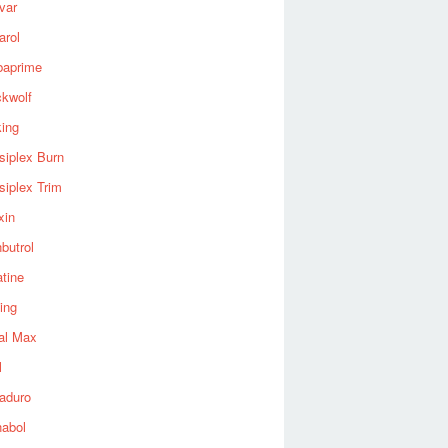
var
arol
baprime
ckwolf
king
siplex Burn
siplex Trim
xin
butrol
tine
ing
al Max
l
aduro
nabol