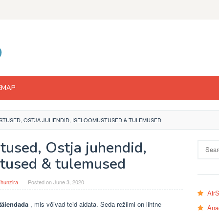
EMAP
STUSED, OSTJA JUHENDID, ISELOOMUSTUSED & TULEMUSED
used, Ostja juhendid,
Search
for:
tused & tulemused
hunzira
Posted on
June 3, 2020
Air
täiendada
, mis võivad teid aidata. Seda režiimi on lihtne
Ana