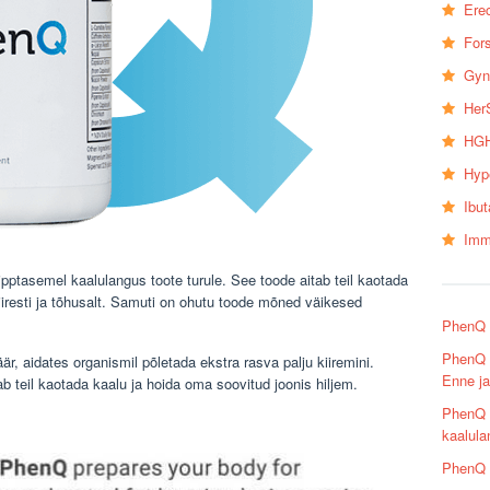
Erec
Fors
Gyn
Her
HGH
Hyp
Ibu
Imm
pptasemel kaalulangus toote turule. See toode aitab teil kaotada
iiresti ja tõhusalt. Samuti on ohutu toode mõned väikesed
PhenQ e
PhenQ 
, aidates organismil põletada ekstra rasva palju kiiremini.
Enne ja
b teil kaotada kaalu ja hoida oma soovitud joonis hiljem.
PhenQ D
kaalul
PhenQ R