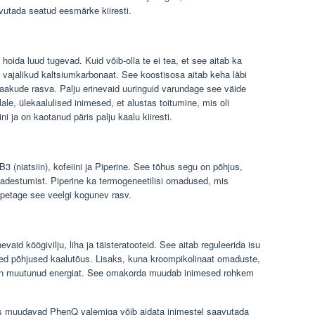
vutada seatud eesmärke kiiresti.
 hoida luud tugevad. Kuid võib-olla te ei tea, et see aitab ka
d vajalikud kaltsiumkarbonaat. See koostisosa aitab keha läbi
isaakude rasva. Palju erinevaid uuringuid varundage see väide
lale, ülekaalulised inimesed, et alustas toitumine, mis oli
ni ja on kaotanud päris palju kaalu kiiresti.
3 (niatsiin), kofeiini ja Piperine. See tõhus segu on põhjus,
adestumist. Piperine ka termogeneetilisi omadused, mis
petage see veelgi kogunev rasv.
evaid köögivilju, liha ja täisteratooteid. See aitab reguleerida isu
ed põhjused kaalutõus. Lisaks, kuna kroompikolinaat omaduste,
 on muutunud energiat. See omakorda muudab inimesed rohkem
s muudavad PhenQ valemiga võib aidata inimestel saavutada