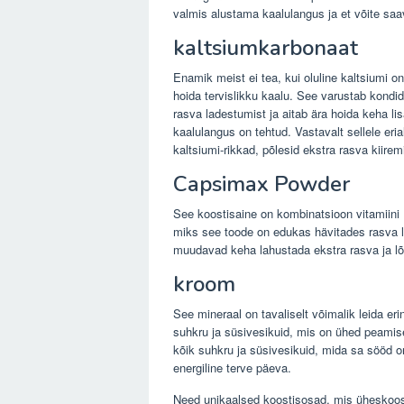
valmis alustama kaalulangus ja et võite saa
kaltsiumkarbonaat
Enamik meist ei tea, kui oluline kaltsiumi on
hoida tervislikku kaalu. See varustab kondi
rasva ladestumist ja aitab ära hoida keha l
kaalulangus on tehtud. Vastavalt sellele eria
kaltsiumi-rikkad, põlesid ekstra rasva kiiremi
Capsimax Powder
See koostisaine on kombinatsioon vitamiini B
miks see toode on edukas hävitades rasva l
muudavad keha lahustada ekstra rasva ja lõ
kroom
See mineraal on tavaliselt võimalik leida erin
suhkru ja süsivesikuid, mis on ühed peamis
kõik suhkru ja süsivesikuid, mida sa sööd
energiline terve päeva.
Need unikaalsed koostisosad, mis üheskoo