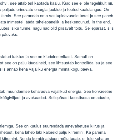
i, see aitab teil kaotada kaalu. Kuid see ei ole tegelikult nii.
 paljude erinevate energia jookide ja tooted kaalulangus. On
anismis. See parandab oma vastupidavusele taset ja see paneb
ata inimestel jääda tähelepanelik ja keskendunud. In the end,
utes isiku tunne, nagu nad olid piisavalt toitu. Sellepärast, siis
u päevaks.
statud kaktus ja see on kiudaineterikast. Samuti on
 see on palju kiudaineid, see lihtsustab kontrollida isu ja see
, siis annab keha vajaliku energia minna kogu päeva.
aitab muundamise keharasva vajalikud energia. See konkreetne
d köögiviljad, ja avokaadod. Sellepärast koostisosa omaduste,
 valemiga. See on kuulus suurendada ainevahetuse kiirus ja
etust, keha läheb läbi kaloreid palju kiiremini. Ka parema
 kiiremini. Nende kombinatsioon mõju tagab, et teie keha on