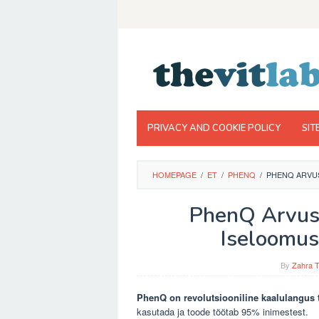
Skip
to
content
PRIVACY AND COOKIE POLICY
SIT
HOMEPAGE
/
ET
/
PHENQ
/
PHENQ ARVU
PhenQ Arvust
Iseloomus
By
Zahra T
PhenQ on revolutsiooniline kaalulangus 
kasutada ja toode töötab 95% inimestest.