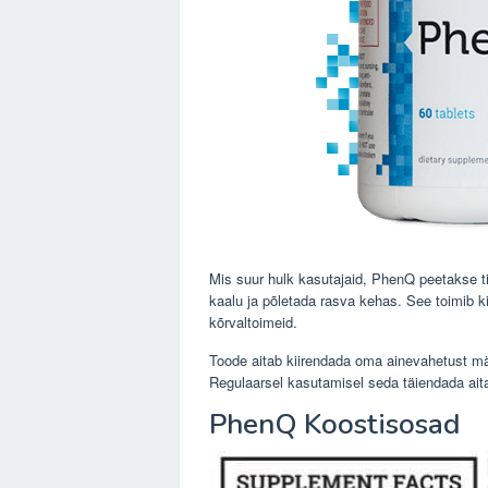
Mis suur hulk kasutajaid, PhenQ peetakse ti
kaalu ja põletada rasva kehas. See toimib k
kõrvaltoimeid.
Toode aitab kiirendada oma ainevahetust määr
Regulaarsel kasutamisel seda täiendada aita
PhenQ Koostisosad