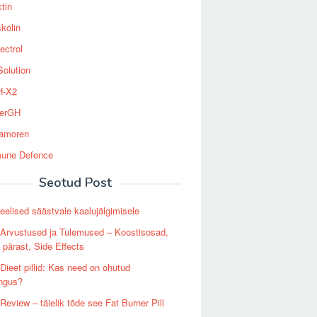
tin
kolin
ectrol
Solution
-X2
erGH
tamoren
une Defence
Seotud Post
elised säästvale kaalujälgimisele
Arvustused ja Tulemused – Koostisosad,
 pärast, Side Effects
ieet pillid: Kas need on ohutud
angus?
eview – täielik tõde see Fat Burner Pill