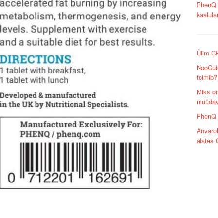
PhenQ D
kaalula
Ülim CR
NooCube
toimib?
Miks on
müüdava
PhenQ e
Anvarol
alates 