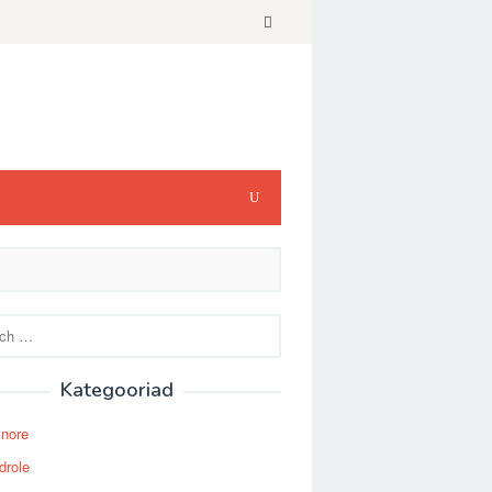
Kategooriad
Snore
drole