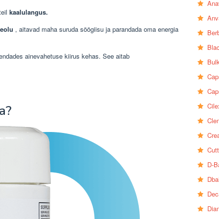
Ana
teil
kaalulangus.
Anv
leolu
, aitavad maha suruda söögiisu ja parandada oma energia
Ber
Bla
rendades ainevahetuse kiirus kehas. See aitab
Bul
Cap
Cap
Cile
a?
Clen
Crea
Cutt
D-B
Dba
Dec
Dia