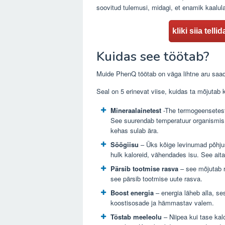
soovitud tulemusi, midagi, et enamik kaalula
kliki siia tel
Kuidas see töötab?
Muide PhenQ töötab on väga lihtne aru saa
Seal on 5 erinevat viise, kuidas ta mõjutab 
Mineraalainetest
-The termogeensetest 
See suurendab temperatuur organismis 
kehas sulab ära.
Söögiisu
– Üks kõige levinumad põhjuse
hulk kaloreid, vähendades isu. See ait
Pärsib tootmise rasva
– see mõjutab r
see pärsib tootmise uute rasva.
Boost energia
– energia läheb alla, s
koostisosade ja hämmastav valem.
Tõstab meeleolu
– Niipea kui tase kalo