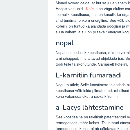
Mõned võivad öelda, et kui sa juua vähem kohv
Hoopis vastupidi.
Kofeiin
on väga oluline osa
loomulik koostisosa, mis on kasulik ka org
sind tundma rohkem energiline. See võib aid
kofeiini on tuntud ka alandada söögiisu ja mu
süüa vähem ja sul on piisavalt energiat kog
nopal
Nopal on looduslik koostisosa, mis on valmi
aminohapped, mis aitavad ohjeldada isu. Sest
toob teile täiskõhutunde. Sarnaselt kofeiini
L-karnitiin fumaraadi
Nagu ta ütleb; Selle koostisosa täiendada 
koostisosa võib leida piimatooted, rohelise
keha vabaneda ekstra rasva kiiremini.
a-Lacys lähtestamine
See koostisaine on täielikult patenteeritud
termogeneesi määr kehas. Täiustatud ainevah
termogeneesi kehas aitab põletavad kaloreid