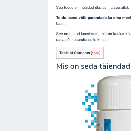
See toode oli mõeldud üks asi, ja see aitab 
Toidulisand võib parandada ka oma mee
taset.
See on tehtud koostisosi, mis on kuulus kii
rasvapõletusprotsessile kehas!
Table of Contents
[
show
]
Mis on seda täiendad