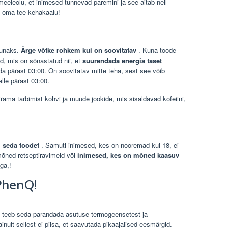
meeleolu, et inimesed tunnevad paremini ja see aitab neil
a oma tee kehakaalu!
lõunaks.
Ärge võtke rohkem kui on soovitatav
. Kuna toode
d, mis on sõnastatud nii, et
suurendada energia taset
da pärast 03:00. On soovitatav mitte teha, sest see võib
le pärast 03:00.
irama tarbimist kohvi ja muude jookide, mis sisaldavad kofeiini,
i seda toodet
. Samuti inimesed, kes on nooremad kui 18, ei
mõned retseptiravimeid või
inimesed, kes on mõned kaasuv
ga,!
PhenQ!
ee teeb seda parandada asutuse termogeensetest ja
ainult sellest ei piisa, et saavutada pikaajalised eesmärgid.