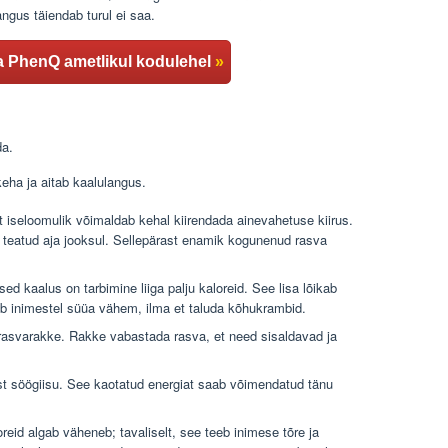
ngus täiendab turul ei saa.
lida PhenQ ametlikul kodulehel
»
da.
keha ja aitab kaalulangus.
iseloomulik võimaldab kehal kiirendada ainevahetuse kiirus.
teatud aja jooksul. Sellepärast enamik kogunenud rasva
d kaalus on tarbimine liiga palju kaloreid. See lisa lõikab
ab inimestel süüa vähem, ilma et taluda kõhukrambid.
asvarakke. Rakke vabastada rasva, et need sisaldavad ja
est söögiisu. See kaotatud energiat saab võimendatud tänu
reid algab väheneb; tavaliselt, see teeb inimese tõre ja