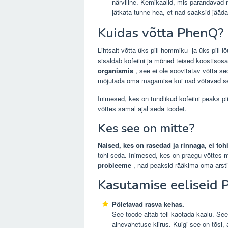
närviline. Kemikaalid, mis parandavad 
jätkata tunne hea, et nad saaksid jääd
Kuidas võtta PhenQ?
Lihtsalt võtta üks pill hommiku- ja üks pill 
sisaldab kofeiini ja mõned teised koostisosa
organismis
, see ei ole soovitatav võtta se
mõjutada oma magamise kui nad võtavad sel
Inimesed, kes on tundlikud kofeiini peaks pi
võttes samal ajal seda toodet.
Kes see on mitte?
Naised, kes on rasedad ja rinnaga, ei toh
tohi seda. Inimesed, kes on praegu võttes 
probleeme
, nad peaksid rääkima oma arsti
Kasutamise eeliseid 
Põletavad rasva kehas.
See toode aitab teil kaotada kaalu. S
ainevahetuse kiirus. Kuigi see on tõsi, 