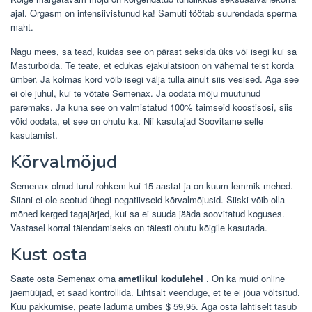
ajal. Orgasm on intensiivistunud ka! Samuti töötab suurendada sperma
maht.
Nagu mees, sa tead, kuidas see on pärast seksida üks või isegi kui sa
Masturboida. Te teate, et edukas ejakulatsioon on vähemal teist korda
ümber. Ja kolmas kord võib isegi välja tulla ainult siis vesised. Aga see
ei ole juhul, kui te võtate Semenax. Ja oodata mõju muutunud
paremaks. Ja kuna see on valmistatud 100% taimseid koostisosi, siis
võid oodata, et see on ohutu ka. Nii kasutajad Soovitame selle
kasutamist.
Kõrvalmõjud
Semenax olnud turul rohkem kui 15 aastat ja on kuum lemmik mehed.
Siiani ei ole seotud ühegi negatiivseid kõrvalmõjusid. Siiski võib olla
mõned kerged tagajärjed, kui sa ei suuda jääda soovitatud koguses.
Vastasel korral täiendamiseks on täiesti ohutu kõigile kasutada.
Kust osta
Saate osta Semenax oma
ametlikul kodulehel
. On ka muid online
jaemüüjad, et saad kontrollida. Lihtsalt veenduge, et te ei jõua võltsitud.
Kuu pakkumise, peate laduma umbes $ 59,95. Aga osta lahtiselt tasub