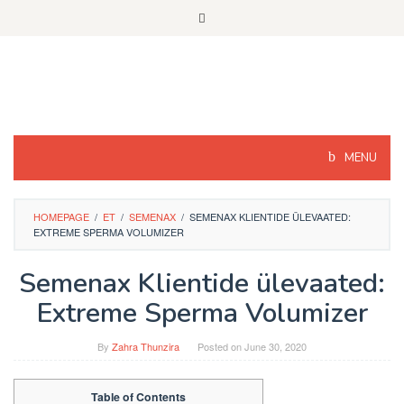
Skip
to
content
MENU
HOMEPAGE
/
ET
/
SEMENAX
/
SEMENAX KLIENTIDE ÜLEVAATED:
EXTREME SPERMA VOLUMIZER
Semenax Klientide ülevaated:
Extreme Sperma Volumizer
By
Zahra Thunzira
Posted on
June 30, 2020
Table of Contents