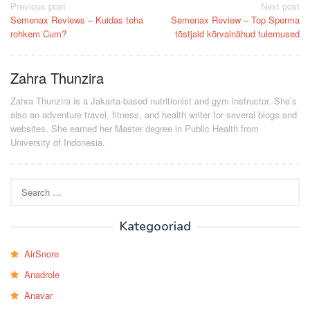
Post
Previous post
Next post
Semenax Reviews – Kuidas teha
Semenax Review – Top Sperma
navigation
rohkem Cum?
tõstjaid kõrvalnähud tulemused
Zahra Thunzira
Zahra Thunzira is a Jakarta-based nutritionist and gym instructor. She’s
also an adventure travel, fitness, and health writer for several blogs and
websites. She earned her Master degree in Public Health from
University of Indonesia.
Search
for:
Kategooriad
AirSnore
Anadrole
Anavar