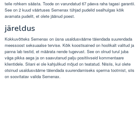
teile rohkem säästa. Toode on varundatud 67 päeva raha tagasi garantii.
See on 2 kuud väärtuses Semenax tühjad pudelid sealhulgas kõik
avamata pudelit, et olete jäänud poest.
järeldus
Kokkuvõtteks Semenax on üsna usaldusväärne täiendada suurendada
meessoost seksuaalse tervise. Kõik koostisained on hoolikalt valitud ja
panna lab testid, et määrata nende tugevust. See on olnud turul juba
väga pikka aega ja on saavutanud palju positiivseid kommentaare
klientidele. Siiani ei ole kahjulikud mõjud on teatatud. Niisiis, kui olete
otsinud usaldusväärne täiendada suurendamiseks sperma tootmist, siis
on soovitatav valida Semenax.