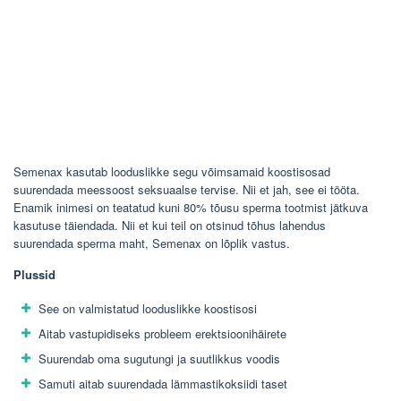
Semenax kasutab looduslikke segu võimsamaid koostisosad
suurendada meessoost seksuaalse tervise. Nii et jah, see ei tööta.
Enamik inimesi on teatatud kuni 80% tõusu sperma tootmist jätkuva
kasutuse täiendada. Nii et kui teil on otsinud tõhus lahendus
suurendada sperma maht, Semenax on lõplik vastus.
Plussid
See on valmistatud looduslikke koostisosi
Aitab vastupidiseks probleem erektsioonihäirete
Suurendab oma sugutungi ja suutlikkus voodis
Samuti aitab suurendada lämmastikoksiidi taset