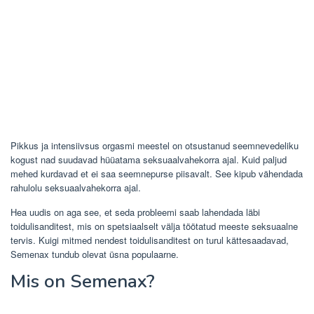
Pikkus ja intensiivsus orgasmi meestel on otsustanud seemnevedeliku
kogust nad suudavad hüüatama seksuaalvahekorra ajal. Kuid paljud
mehed kurdavad et ei saa seemnepurse piisavalt. See kipub vähendada
rahulolu seksuaalvahekorra ajal.
Hea uudis on aga see, et seda probleemi saab lahendada läbi
toidulisanditest, mis on spetsiaalselt välja töötatud meeste seksuaalne
tervis. Kuigi mitmed nendest toidulisanditest on turul kättesaadavad,
Semenax tundub olevat üsna populaarne.
Mis on Semenax?