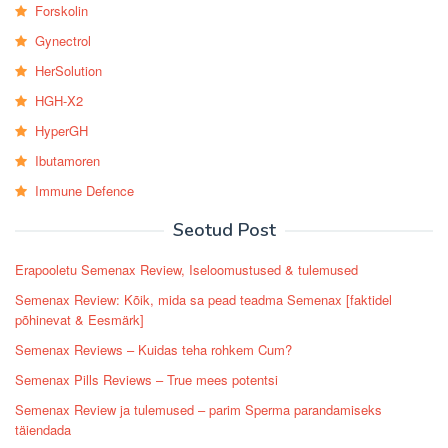
Forskolin
Gynectrol
HerSolution
HGH-X2
HyperGH
Ibutamoren
Immune Defence
Seotud Post
Erapooletu Semenax Review, Iseloomustused & tulemused
Semenax Review: Kõik, mida sa pead teadma Semenax [faktidel
põhinevat & Eesmärk]
Semenax Reviews – Kuidas teha rohkem Cum?
Semenax Pills Reviews – True mees potentsi
Semenax Review ja tulemused – parim Sperma parandamiseks
täiendada