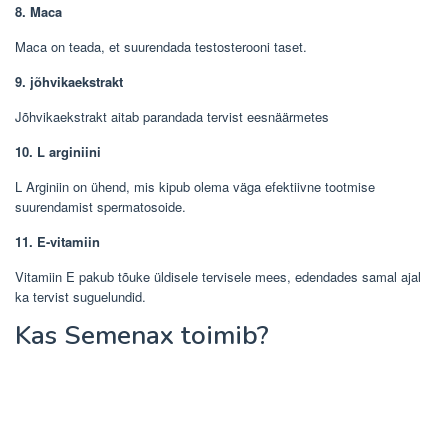
8. Maca
Maca on teada, et suurendada testosterooni taset.
9. jõhvikaekstrakt
Jõhvikaekstrakt aitab parandada tervist eesnäärmetes
10. L arginiini
L Arginiin on ühend, mis kipub olema väga efektiivne tootmise
suurendamist spermatosoide.
11. E-vitamiin
Vitamiin E pakub tõuke üldisele tervisele mees, edendades samal ajal
ka tervist suguelundid.
Kas Semenax toimib?