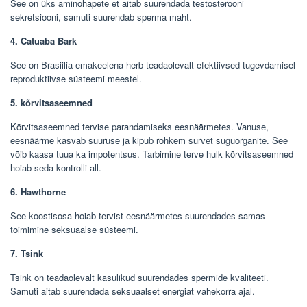
See on üks aminohapete et aitab suurendada testosterooni
sekretsiooni, samuti suurendab sperma maht.
4. Catuaba Bark
See on Brasiilia emakeelena herb teadaolevalt efektiivsed tugevdamisel
reproduktiivse süsteemi meestel.
5. kõrvitsaseemned
Kõrvitsaseemned tervise parandamiseks eesnäärmetes. Vanuse,
eesnäärme kasvab suuruse ja kipub rohkem survet suguorganite. See
võib kaasa tuua ka impotentsus. Tarbimine terve hulk kõrvitsaseemned
hoiab seda kontrolli all.
6. Hawthorne
See koostisosa hoiab tervist eesnäärmetes suurendades samas
toimimine seksuaalse süsteemi.
7. Tsink
Tsink on teadaolevalt kasulikud suurendades spermide kvaliteeti.
Samuti aitab suurendada seksuaalset energiat vahekorra ajal.