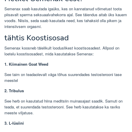
Semenax saab kasutada igaüks, kes on kannatanud võimetust toota
piisavalt sperma seksuaalvahekorra ajal. See täiendus aitab üks kauem
voodis. Niisiis, seda saab kasutada need, kes tahaksid olla pikem ja
intensiivsem orgasmi.
tähtis Koostisosad
Semenax koosneb täielikult looduslikest koostisosadest. Allpool on
loetelu koostisosadest, mida kasutatakse Semenax:
1. Kiimainen Goat Weed
See taim on teadaolevalt väga tõhus suurendades testosterooni tase
meestel
2. Tribulus
See herb on kasutatud hiina meditsiin muinasajast saadik. Samuti on
teada, et suurendada testosterooni. See herb kasutatakse ka raviks
meeste viljatuse.
3. L-lüsiini