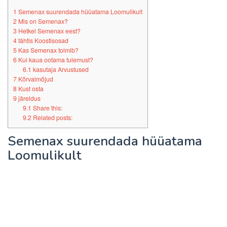
1
Semenax suurendada hüüatama Loomulikult
2
Mis on Semenax?
3
Hetkel Semenax eest?
4
tähtis Koostisosad
5
Kas Semenax toimib?
6
Kui kaua ootama tulemust?
6.1
kasutaja Arvustused
7
Kõrvalmõjud
8
Kust osta
9
järeldus
9.1
Share this:
9.2
Related posts:
Semenax suurendada hüüatama
Loomulikult