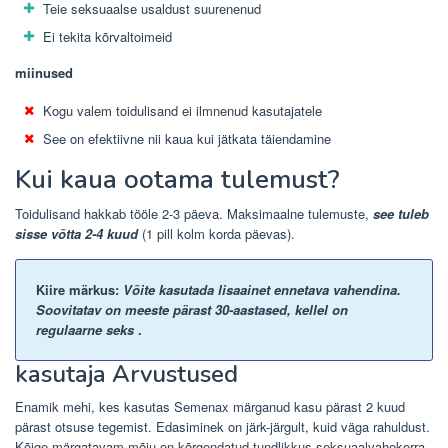
Teie seksuaalse usaldust suurenenud
Ei tekita kõrvaltoimeid
miinused
Kogu valem toidulisand ei ilmnenud kasutajatele
See on efektiivne nii kaua kui jätkata täiendamine
Kui kaua ootama tulemust?
Toidulisand hakkab tööle 2-3 päeva. Maksimaalne tulemuste,
see tuleb
sisse võtta 2-4 kuud
(1 pill kolm korda päevas).
Kiire märkus:
Võite kasutada lisaainet ennetava vahendina.
Soovitatav on meeste pärast 30-aastased, kellel on
regulaarne seks
.
kasutaja Arvustused
Enamik mehi, kes kasutas Semenax märganud kasu pärast 2 kuud
pärast otsuse tegemist. Edasiminek on järk-järgult, kuid väga rahuldust.
Kõige märgatavam mõju on kõrgendatud tundlikkus seksuaalvahekorra