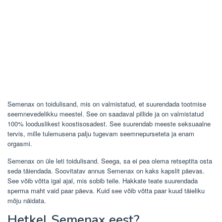
Semenax on toidulisand, mis on valmistatud, et suurendada tootmise
seemnevedelikku meestel. See on saadaval pillide ja on valmistatud
100% looduslikest koostisosadest. See suurendab meeste seksuaalne
tervis, mille tulemusena palju tugevam seemnepurseteta ja enam
orgasmi.
Semenax on üle leti toidulisand. Seega, sa ei pea olema retseptita osta
seda täiendada. Soovitatav annus Semenax on kaks kapslit päevas.
See võib võtta igal ajal, mis sobib teile. Hakkate teate suurendada
sperma maht vaid paar päeva. Kuid see võib võtta paar kuud täieliku
mõju näidata.
Hetkel Semenax eest?