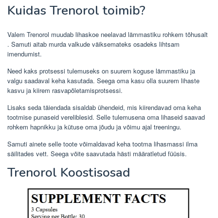
Kuidas Trenorol toimib?
Valem Trenorol muudab lihaskoe neelavad lämmastiku rohkem
tõhusalt
. Samuti aitab murda valkude väiksemateks osadeks lihtsam
imendumist.
Need kaks protsessi tulemuseks on suurem koguse lämmastiku ja
valgu saadaval keha kasutada. Seega oma kasu olla suurem lihaste
kasvu ja kiirem rasvapõletamisprotsessi.
Lisaks seda täiendada sisaldab ühendeid, mis kiirendavad oma keha
tootmise punaseid vereliblesid. Selle tulemusena oma lihaseid saavad
rohkem hapnikku ja kütuse oma jõudu ja võimu ajal treeningu.
Samuti ainete selle toote võimaldavad keha tootma lihasmassi ilma
säilitades vett. Seega võite saavutada hästi määratletud füüsis.
Trenorol Koostisosad