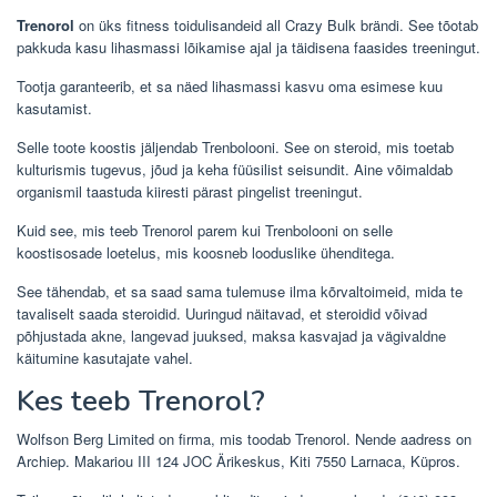
Trenorol
on üks fitness toidulisandeid all Crazy Bulk brändi. See tõotab
pakkuda kasu lihasmassi lõikamise ajal ja täidisena faasides treeningut.
Tootja garanteerib, et sa näed lihasmassi kasvu oma esimese kuu
kasutamist.
Selle toote koostis jäljendab Trenbolooni. See on steroid, mis toetab
kulturismis tugevus, jõud ja keha füüsilist seisundit. Aine võimaldab
organismil taastuda kiiresti pärast pingelist treeningut.
Kuid see, mis teeb Trenorol parem kui Trenbolooni on selle
koostisosade loetelus, mis koosneb looduslike ühenditega.
See tähendab, et sa saad sama tulemuse ilma kõrvaltoimeid, mida te
tavaliselt saada steroidid. Uuringud näitavad, et steroidid võivad
põhjustada akne, langevad juuksed, maksa kasvajad ja vägivaldne
käitumine kasutajate vahel.
Kes teeb Trenorol?
Wolfson Berg Limited on firma, mis toodab Trenorol. Nende aadress on
Archiep. Makariou III 124 JOC Ärikeskus, Kiti 7550 Larnaca, Küpros.