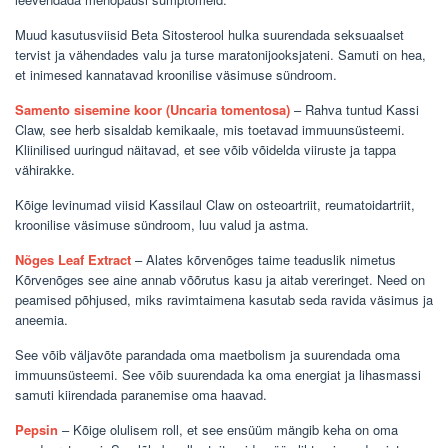
Muud kasutusviisid Beta Sitosterool hulka suurendada seksuaalset
tervist ja vähendades valu ja turse maratonijooksjateni. Samuti on hea,
et inimesed kannatavad kroonilise väsimuse sündroom.
Samento sisemine koor (Uncaria tomentosa)
– Rahva tuntud Kassi
Claw, see herb sisaldab kemikaale, mis toetavad immuunsüsteemi.
Kliinilised uuringud näitavad, et see võib võidelda viiruste ja tappa
vähirakke.
Kõige levinumad viisid Kassilaul Claw on osteoartriit, reumatoidartriit,
kroonilise väsimuse sündroom, luu valud ja astma.
Nõges Leaf Extract
– Alates kõrvenõges taime teaduslik nimetus
Kõrvenõges see aine annab võõrutus kasu ja aitab vereringet. Need on
peamised põhjused, miks ravimtaimena kasutab seda ravida väsimus ja
aneemia.
See võib väljavõte parandada oma maetbolism ja suurendada oma
immuunsüsteemi. See võib suurendada ka oma energiat ja lihasmassi
samuti kiirendada paranemise oma haavad.
Pepsin
– Kõige olulisem roll, et see ensüüm mängib keha on oma