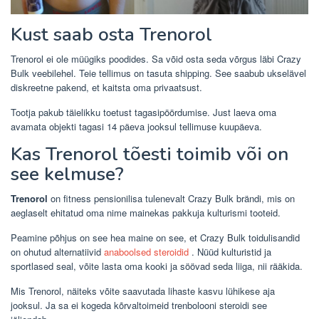
Kust saab osta Trenorol
Trenorol ei ole müügiks poodides. Sa võid osta seda võrgus läbi Crazy
Bulk veebilehel. Teie tellimus on tasuta shipping. See saabub ukselävel
diskreetne pakend, et kaitsta oma privaatsust.
Tootja pakub täielikku toetust tagasipöördumise. Just laeva oma
avamata objekti tagasi 14 päeva jooksul tellimuse kuupäeva.
Kas Trenorol tõesti toimib või on
see kelmuse?
Trenorol
on fitness pensionilisa tulenevalt Crazy Bulk brändi, mis on
aeglaselt ehitatud oma nime mainekas pakkuja kulturismi tooteid.
Peamine põhjus on see hea maine on see, et Crazy Bulk toidulisandid
on ohutud alternatiivid
anaboolsed steroidid
. Nüüd kulturistid ja
sportlased seal, võite lasta oma kooki ja söövad seda liiga, nii rääkida.
Mis Trenorol, näiteks võite saavutada lihaste kasvu lühikese aja
jooksul. Ja sa ei kogeda kõrvaltoimeid trenbolooni steroidi see