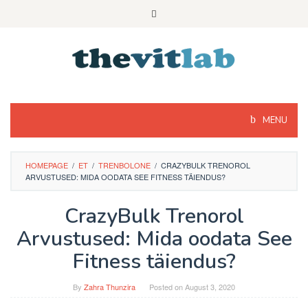
Skip
to
content
MENU
HOMEPAGE
/
ET
/
TRENBOLONE
/
CRAZYBULK TRENOROL
ARVUSTUSED: MIDA OODATA SEE FITNESS TÄIENDUS?
CrazyBulk Trenorol
Arvustused: Mida oodata See
Fitness täiendus?
By
Zahra Thunzira
Posted on
August 3, 2020