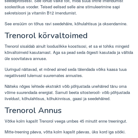
seedeprotsessi. See lõhub valke toit, mida süüa lihtne imendumist
soolestikus vooder. Teised eelised selle aine stimuleerimine sapi
sekretsiooni ja vitamiin B12 imendumist.
See ensüüm on tõhus ravi seedehäire, kõhulahtisus ja oksendamine.
Trenorol kõrvaltoimed
Trenorol sisaldab ainult looduslikke koostisosi, et sa ei tohiks mingeid
kõrvaltoimeid kasutamast. Aga sa pead seda õigesti kasutada ja vältida
üle soovitatava annuse.
Uuringud näitavad, et mõned ained seda täiendada võiks kaasa tuua
negatiivseid tulemusi suuremates annustes.
Näiteks nõges lehtede ekstrakti võib põhjustada unehäired tänu oma
võime suurendada energiat. Samuti beeta sitosterooli- võib põhjustada
iiveldust, kõhulahtisus, kõhukinnisus, gaasi ja seedehäired.
Trenorol Annus
Võtke kolm kapslit Trenorol veega umbes 45 minutit enne treeningut.
Mitte-treening päeva, võtta kolm kapslit päevas, üks kord iga sööki.