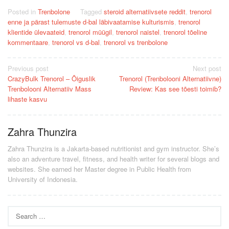
Posted in
Trenbolone
Tagged
steroid alternatiivsete reddit
,
trenorol
enne ja pärast tulemuste d-bal läbivaatamise kulturismis
,
trenorol
klientide ülevaateid
,
trenorol müügil
,
trenorol naistel
,
trenorol tõeline
kommentaare
,
trenorol vs d-bal
,
trenorol vs trenbolone
Post
Previous post
Next post
CrazyBulk Trenorol – Õiguslik
Trenorol (Trenbolooni Alternatiivne)
navigation
Trenbolooni Alternatiiv Mass
Review: Kas see tõesti toimib?
lihaste kasvu
Zahra Thunzira
Zahra Thunzira is a Jakarta-based nutritionist and gym instructor. She’s
also an adventure travel, fitness, and health writer for several blogs and
websites. She earned her Master degree in Public Health from
University of Indonesia.
Search
for: