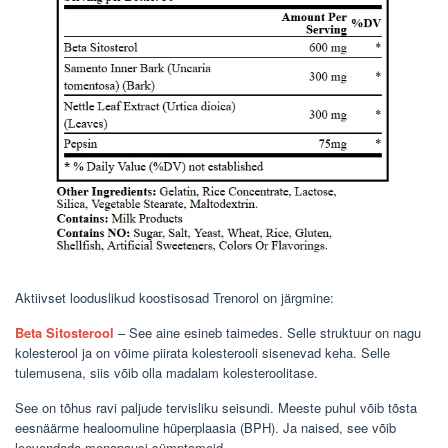
Aktiivset looduslikud koostisosad Trenorol on järgmine:
Beta Sitosterool
– See aine esineb taimedes. Selle struktuur on nagu
kolesterool ja on võime piirata kolesterooli sisenevad keha. Selle
tulemusena, siis võib olla madalam kolesteroolitase.
See on tõhus ravi paljude tervisliku seisundi. Meeste puhul võib tõsta
eesnäärme healoomuline hüperplaasia (BPH). Ja naised, see võib
leevendada menopausi sümptomeid.