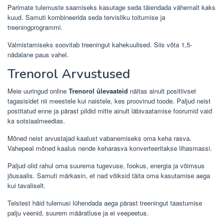
Parimate tulemuste saamiseks kasutage seda täiendada vähemalt kaks
kuud. Samuti kombineerida seda tervisliku toitumise ja
treeningprogrammi.
Valmistamiseks soovitab treeningut kahekuulised. Siis võta 1,5-
nädalane paus vahel.
Trenorol Arvustused
Meie uuringud online
Trenorol ülevaateid
näitas ainult positiivset
tagasisidet nii meestele kui naistele, kes proovinud toode. Paljud neist
postitatud enne ja pärast pildid mitte ainult läbivaatamise foorumid vaid
ka sotsiaalmeedias.
Mõned neist arvustajad kaalust vabanemiseks oma keha rasva.
Vahepeal mõned kaalus nende keharasva konverteeritakse lihasmassi.
Paljud olid rahul oma suurema tugevuse, fookus, energia ja võimsus
jõusaalis. Samuti märkasin, et nad võiksid täita oma kasutamise aega
kui tavaliselt.
Teistest häid tulemusi lühendada aega pärast treeningut taastumise
palju veenid, suurem määratluse ja ei veepeetus.