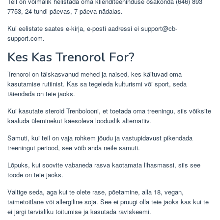
Teil on võimalik helistada oma klienditeeninduse osakonda (646) 893
7753, 24 tundi päevas, 7 päeva nädalas.
Kui eelistate saates e-kirja, e-posti aadressi ei support@cb-
support.com.
Kes Kas Trenorol For?
Trenorol on täiskasvanud mehed ja naised, kes käituvad oma
kasutamise rutiinist. Kas sa tegeleda kulturismi või sport, seda
täiendada on teie jaoks.
Kui kasutate steroid Trenbolooni, et toetada oma treeningu, siis võiksite
kaaluda üleminekut käesoleva looduslik alternatiiv.
Samuti, kui teil on vaja rohkem jõudu ja vastupidavust pikendada
treeningut periood, see võib anda neile samuti.
Lõpuks, kui soovite vabaneda rasva kaotamata lihasmassi, siis see
toode on teie jaoks.
Vältige seda, aga kui te olete rase, põetamine, alla 18, vegan,
taimetoitlane või allergiline soja. See ei pruugi olla teie jaoks kas kui te
ei järgi tervisliku toitumise ja kasutada raviskeemi.