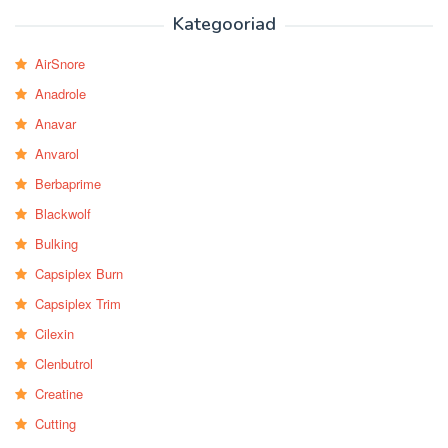
Kategooriad
AirSnore
Anadrole
Anavar
Anvarol
Berbaprime
Blackwolf
Bulking
Capsiplex Burn
Capsiplex Trim
Cilexin
Clenbutrol
Creatine
Cutting