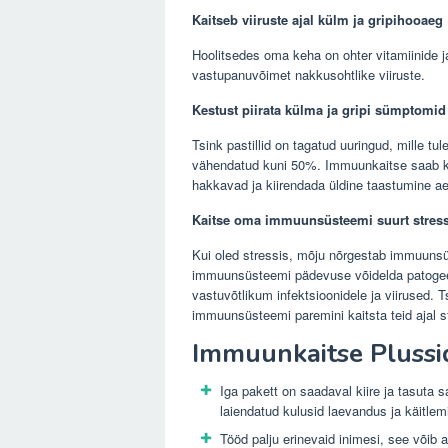
Kaitseb viiruste ajal külm ja gripihooaeg
Hoolitsedes oma keha on ohter vitamiinide 
vastupanuvõimet nakkusohtlike viiruste.
Kestust piirata külma ja gripi sümptomi
Tsink pastillid on tagatud uuringud, mille
vähendatud kuni 50%. Immuunkaitse saab k
hakkavad ja kiirendada üldine taastumine a
Kaitse oma immuunsüsteemi suurt stress
Kui oled stressis, mõju nõrgestab immuunsü
immuunsüsteemi pädevuse võidelda patogee
vastuvõtlikum infektsioonidele ja viirused.
immuunsüsteemi paremini kaitsta teid ajal s
Immuunkaitse Plussi
Iga pakett on saadaval kiire ja tasuta
laiendatud kulusid laevandus ja käitlem
Tööd palju erinevaid inimesi, see võib