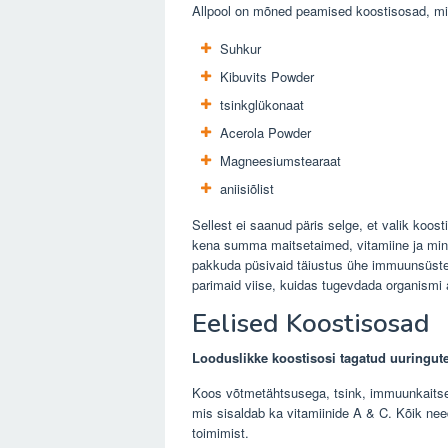
Allpool on mõned peamised koostisosad, mis
Suhkur
Kibuvits Powder
tsinkglükonaat
Acerola Powder
Magneesiumstearaat
aniisiõlist
Sellest ei saanud päris selge, et valik koos
kena summa maitsetaimed, vitamiine ja min
pakkuda püsivaid täiustus ühe immuunsüstee
parimaid viise, kuidas tugevdada organismi a
Eelised Koostisosad
Looduslikke koostisosi tagatud uuringut
Koos võtmetähtsusega, tsink, immuunkaitse
mis sisaldab ka vitamiinide A & C. Kõik n
toimimist.