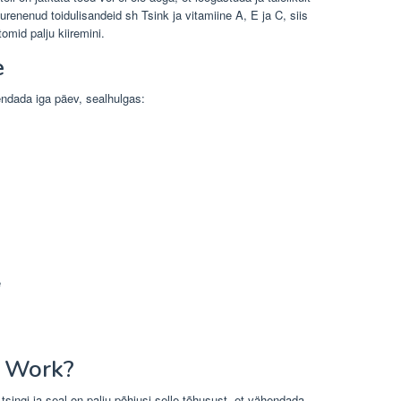
nenud toidulisandeid sh Tsink ja vitamiine A, E ja C, siis
omid palju kiiremini.
e
endada iga päev, sealhulgas:
e
e Work?
singi ja seal on palju põhjusi selle tõhusust, et vähendada