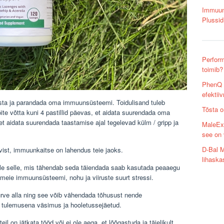
Immuunk
Plussid
Perform
toimib?
PhenQ ü
efektii
ta ja parandada oma immuunsüsteemi. Toidulisand tuleb
Tõsta o
ite võtta kuni 4 pastillid päevas, et aidata suurendada oma
 aidata suurendada taastamise ajal tegelevad külm / gripp ja
MaleEx
see on 
D-Bal 
rvist, immuunkaitse on lahendus teie jaoks.
lihaska
üle selle, mis tähendab seda täiendada saab kasutada peaaegu
 meie immuunsüsteemi, nohu ja viiruste suurt stressi.
urve alla ning see võib vähendada tõhusust nende
 tulemusena väsimus ja hooletussejäetud.
il on jätkata tööd või ei ole aega, et lõõgastuda ja täielikult