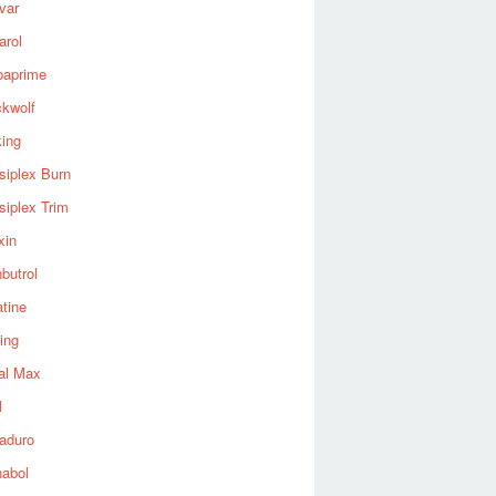
var
arol
baprime
ckwolf
king
siplex Burn
siplex Trim
xin
butrol
tine
ing
al Max
l
aduro
nabol