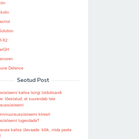
tin
kolin
ectrol
Solution
-X2
erGH
tamoren
une Defence
Seotud Post
üsteemi kaitse tsingi toidulisandi
e: tõestatud, et suurendab teie
sussüsteemi
immuunsussüsteemi kiiresti
süsteemi tugevdada?
use kaitse ülevaade: kõik, mida peate
!