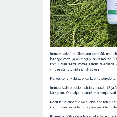
Immunsuskaitse täiendada eesmärk on kaits
lozenge vormi ja on magus, aniis maitse. Võ
immuunsüsteemi, võttes samuti täiendada, et
viiruse sümptomid samuti stressi.
Kui otsite, et kaitsta enda ja oma perede te
Immuunkaitse sobib lastele vanuses 12 ja 
kõik pere. On palju tegureid, mis mõjutavad
Noori istub eksamid võib leida end tohutu s
immuunsüsteemi tõrjuma patogeenide, mille
Külmetus võib saada hukatuslikuks eriti kui te