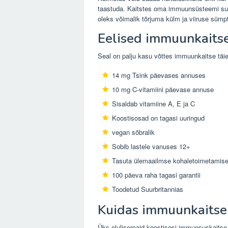
taastuda. Kaitstes oma immuunsüsteemi suure
oleks võimalik tõrjuma külm ja viiruse sümpt
Eelised immuunkaits
Seal on palju kasu võttes immuunkaitse täi
14 mg Tsink päevases annuses
10 mg C-vitamiini päevase annuse
Sisaldab vitamiine A, E ja C
Koostisosad on tagasi uuringud
vegan sõbralik
Sobib lastele vanuses 12+
Tasuta ülemaailmse kohaletoimetamis
100 päeva raha tagasi garantii
Toodetud Suurbritannias
Kuidas immuunkaits
Üks olulisemaid koostisosi immunsuskaitse t