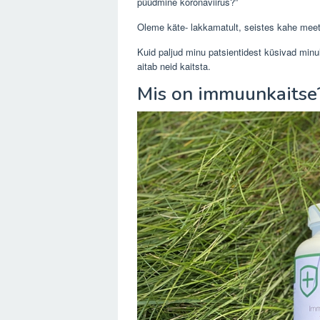
püüdmine koronaviirus?”
Oleme käte- lakkamatult, seistes kahe meetri
Kuid paljud minu patsientidest küsivad mi
aitab neid kaitsta.
Mis on immuunkaitse