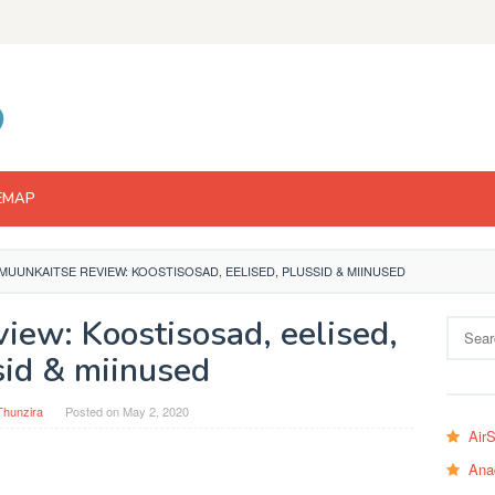
EMAP
MUUNKAITSE REVIEW: KOOSTISOSAD, EELISED, PLUSSID & MIINUSED
iew: Koostisosad, eelised,
Search
for:
sid & miinused
Thunzira
Posted on
May 2, 2020
Air
Ana