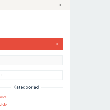
Kategooriad
Snore
drole