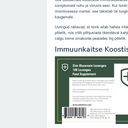
sümptomeid nohu ja viiruste eest. Kui tsink
rinoviirusesse mantel, see takistab tal tun
kaugemale.
Uuringud näitavad, et tsink aitab hallata inf
põletik, mis võib põhjustada täiendavat kah
valgu toime omakorda peatades liig põletik.
Immuunkaitse Koosti