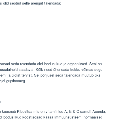
 olid seotud selle arengut täiendada:
tisosad seda täiendada olid looduslikud ja orgaanilised. Seal on
eraalaineid saadaval. Kõik need ühendada kokku võimas segu
mi ja üldist tervist. Sel põhjusel seda täiendada muutub üks
jal gripihooaeg.
e
 koosneb Kibuvitsa mis on vitamiinide A, E & C samuti Acerola,
eed looduslikud koostisosad kaasa immuunsüsteemi normaalset