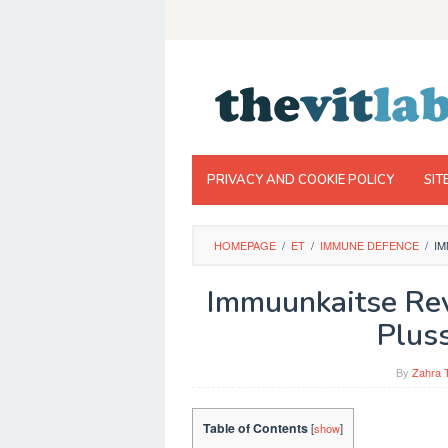
Skip
to
content
PRIVACY AND COOKIE POLICY
SIT
HOMEPAGE
/
ET
/
IMMUNE DEFENCE
/
IM
Immuunkaitse Rev
Plus
By
Zahra 
Table of Contents
[
show
]