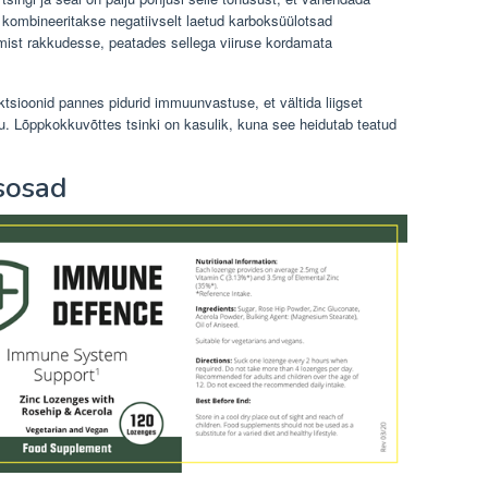
i kombineeritakse negatiivselt laetud karboksüülotsad
gimist rakkudesse, peatades sellega viiruse kordamata
ektsioonid pannes pidurid immuunvastuse, et vältida liigset
ju. Lõppkokkuvõttes tsinki on kasulik, kuna see heidutab teatud
sosad