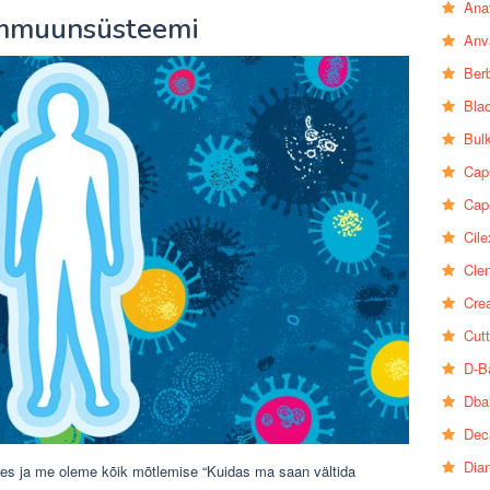
Ana
Immuunsüsteemi
Anv
Ber
Bla
Bul
Cap
Cap
Cile
Clen
Crea
Cutt
D-B
Dba
Dec
Dia
tes ja me oleme kõik mõtlemise “Kuidas ma saan vältida