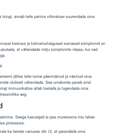
ja tsingi, annab teile parima võimaluse suurendada oma
d
 tulemusel kestuse ja külmetushaigused sarnased sümptomid on
asutada, et vähendada mõju sümptomite niipea, kui nad
ega.
i
steemi jättes teile tunne päevinäinud ja väsinud oma
nide oluliselt vähendada. See omakorda paneb sind
 Tsingi immuunkaitse aitab toetada ja tugevdada oma
tressirohke aeg.
d
 saatmine. Seega kasutajad ei pea muretsema mis tahes
ise protsessis.
 anda ka lastele vanuses üle 12, et parandada oma