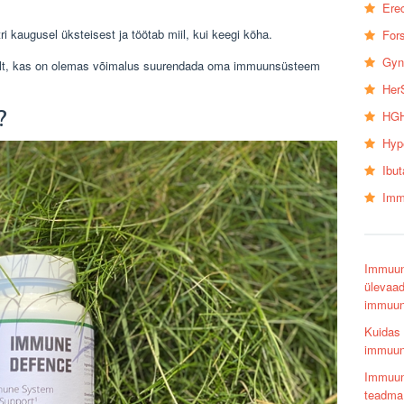
Erec
 kaugusel üksteisest ja töötab miil, kui keegi köha.
Fors
Gyn
nult, kas on olemas võimalus suurendada oma immuunsüsteem
Her
?
HGH
Hyp
Ibu
Imm
Immuuns
ülevaad
immuun
Kuidas 
immuun
Immuuns
teadma