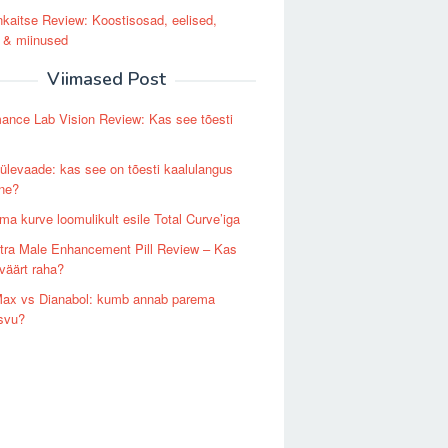
aitse Review: Koostisosad, eelised,
 & miinused
Viimased Post
ance Lab Vision Review: Kas see tõesti
levaade: kas see on tõesti kaalulangus
vne?
ma kurve loomulikult esile Total Curve’iga
tra Male Enhancement Pill Review – Kas
väärt raha?
Max vs Dianabol: kumb annab parema
svu?