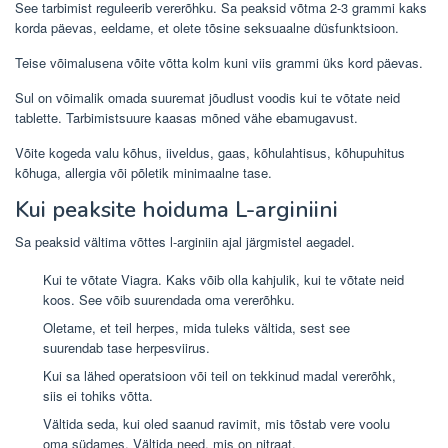
See tarbimist reguleerib vererõhku. Sa peaksid võtma 2-3 grammi kaks
korda päevas, eeldame, et olete tõsine seksuaalne düsfunktsioon.
Teise võimalusena võite võtta kolm kuni viis grammi üks kord päevas.
Sul on võimalik omada suuremat jõudlust voodis kui te võtate neid
tablette. Tarbimistsuure kaasas mõned vähe ebamugavust.
Võite kogeda valu kõhus, iiveldus, gaas, kõhulahtisus, kõhupuhitus
kõhuga, allergia või põletik minimaalne tase.
Kui peaksite hoiduma L-arginiini
Sa peaksid vältima võttes l-arginiin ajal järgmistel aegadel.
Kui te võtate Viagra. Kaks võib olla kahjulik, kui te võtate neid
koos. See võib suurendada oma vererõhku.
Oletame, et teil herpes, mida tuleks vältida, sest see
suurendab tase herpesviirus.
Kui sa lähed operatsioon või teil on tekkinud madal vererõhk,
siis ei tohiks võtta.
Vältida seda, kui oled saanud ravimit, mis tõstab vere voolu
oma südames. Vältida need, mis on nitraat.