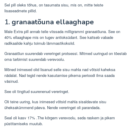
Sel pill oleks tõhus, on tasumata sisu, mis on, mitte teiste
lisaseadmete pillid.
1.
granaatõuna ellaaghape
Male Extra pill annab teile viissada milligrammi granaatõuna. See on
40% ellaaghape mis on tugev antioksüdant. See kaitseb vabade
radikaalide kahju toimub lämmastikoksiid.
Granaatõun suurendab vereringet protsessi. Mitmed uuringud on tõestab
oma tarbimist suurendab verevoolu.
Mõned inimesed olid lisanud selle sisu mahla nad võtsid kaheksa
nädalat. Nad tegid nende kasutamise pikema perioodi ilma saada
väsinud.
See oli tingitud suurenenud vereringet.
Oli teine ​​uuring, kus inimesed võtsid mahla sisaldavate sisu
üheksakümmend päeva. Nende vereringet oli parandada.
Seal oli kasv 17% .The kõrgem verevoolu, seda raskem ja pikem
püstitamiseks muutub.