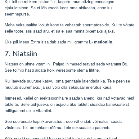
Kui teil on rohkem histamiini, kogete traumatizing enneaegne
ejakulatsioon. Sa ei lõbutseda koos oma abikaasa, enne kui
seemnepurse.
Mehe seksuaaliha loojub kohe ta vabastab spermatosoide. Kui te võtate
selle toote, siis saad aru, et sa ei saa minna pikemaks ajaks.
Üks pill Mees Extra sisaldab sada milligrammi
L- metioniin.
7. Niatsiin
Niatsiin on ühine vitamiini. Paljud inimesed teavad seda vitamiini B3.
See toimib hästi aidata kõik veresoonte olema lihtne.
Kui laevade suuruse kasvu, oma genitaale laiendada ka. Teie peenise
muutub suuremaks, ja sul võib olla seksuaalne erutus kaua.
Inimesed, kellel on erektsioonihäire saada vahend, kui nad võtavad neid
tablette. Selle põhjuseks on asjaolu üks tablett sisaldab kaheksateist
milligrammi selle vitamiini.
See suurendab hapnikuvarustust; see vähendab võimalusi saada
väsimus. Teil on rohkem rõõmu. Teie seksuaalelu paraneb.
Kõik need komponendid teha neid tablette tuleb tasumata turul.