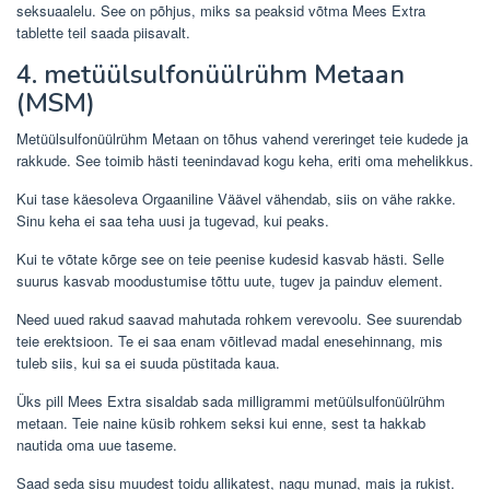
seksuaalelu. See on põhjus, miks sa peaksid võtma Mees Extra
tablette teil saada piisavalt.
4. metüülsulfonüülrühm Metaan
(MSM)
Metüülsulfonüülrühm Metaan on tõhus vahend vereringet teie kudede ja
rakkude. See toimib hästi teenindavad kogu keha, eriti oma mehelikkus.
Kui tase käesoleva Orgaaniline Väävel vähendab, siis on vähe rakke.
Sinu keha ei saa teha uusi ja tugevad, kui peaks.
Kui te võtate kõrge see on teie peenise kudesid kasvab hästi. Selle
suurus kasvab moodustumise tõttu uute, tugev ja painduv element.
Need uued rakud saavad mahutada rohkem verevoolu. See suurendab
teie erektsioon. Te ei saa enam võitlevad madal enesehinnang, mis
tuleb siis, kui sa ei suuda püstitada kaua.
Üks pill Mees Extra sisaldab sada milligrammi metüülsulfonüülrühm
metaan. Teie naine küsib rohkem seksi kui enne, sest ta hakkab
nautida oma uue taseme.
Saad seda sisu muudest toidu allikatest, nagu munad, mais ja rukist.