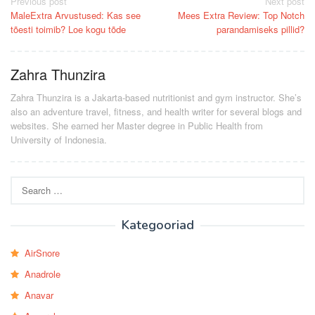
Post
Previous post
Next post
MaleExtra Arvustused: Kas see
Mees Extra Review: Top Notch
navigation
tõesti toimib? Loe kogu tõde
parandamiseks pillid?
Zahra Thunzira
Zahra Thunzira is a Jakarta-based nutritionist and gym instructor. She’s
also an adventure travel, fitness, and health writer for several blogs and
websites. She earned her Master degree in Public Health from
University of Indonesia.
Search
for:
Kategooriad
AirSnore
Anadrole
Anavar