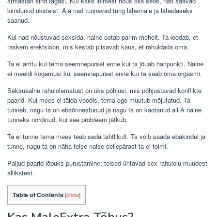
armastan sind tagasi. Kui kaks inimest nõus olla seos, nad saavad
kiindunud üksteist. Aja nad tunnevad tung lähemale ja lähedaseks
saanud.
Kui nad nõustuvad seksida, naine ootab parim mehelt. Ta loodab, et
raskem erektsioon, mis kestab piisavalt kaua, et rahuldada oma.
Ta ei ärritu kui tema seemnepurset enne kui ta jõuab haripunkti. Naine
ei meeldi kogemusi kui seemnepurset enne kui ta saab oma orgasmi.
Seksuaalne rahulolematust on üks põhjusi, mis põhjustavad konflikte
paarid. Kui mees ei täida voodis, tema ego muutub mõjutatud. Ta
tunneb, nagu ta on ebaõnnestunud ja nagu ta on kaotanud all.A naine
tunneks nördinud, kui see probleem jätkub.
Ta ei tunne tema mees teeb seda tahtlikult. Ta võib saada ebakindel ja
tunne, nagu ta on näha teise naise sellepärast ta ei toimi.
Paljud paarid lõpuks purustamine; teised üritavad sex rahulolu muudest
allikatest.
Table of Contents
[
show
]