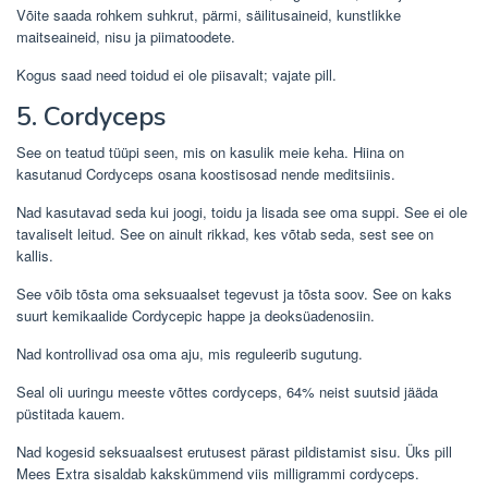
Võite saada rohkem suhkrut, pärmi, säilitusaineid, kunstlikke
maitseaineid, nisu ja piimatoodete.
Kogus saad need toidud ei ole piisavalt; vajate pill.
5. Cordyceps
See on teatud tüüpi seen, mis on kasulik meie keha. Hiina on
kasutanud Cordyceps osana koostisosad nende meditsiinis.
Nad kasutavad seda kui joogi, toidu ja lisada see oma suppi. See ei ole
tavaliselt leitud. See on ainult rikkad, kes võtab seda, sest see on
kallis.
See võib tõsta oma seksuaalset tegevust ja tõsta soov. See on kaks
suurt kemikaalide Cordycepic happe ja deoksüadenosiin.
Nad kontrollivad osa oma aju, mis reguleerib sugutung.
Seal oli uuringu meeste võttes cordyceps, 64% neist suutsid jääda
püstitada kauem.
Nad kogesid seksuaalsest erutusest pärast pildistamist sisu. Üks pill
Mees Extra sisaldab kakskümmend viis milligrammi cordyceps.