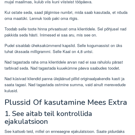
mujal maailmas, kulub viis kuni viisteist tööpäeva.
Kui ostate seda, saad jälgimise numbri, mida saab kasutada, et nõuda
oma maatüki. Lennuk toob paki oma riigis.
Toodab selle toote hinna privaatsust oma klientidele. Sel põhjusel nad
pakkida seda hästi. Inimesed ei saa aru, mis see on.
Pudel sisaldab üheksakümmend kapslid. Selle kogumassist on üks
tuhat ükssada milligrammi. Selle Kaal on 4,8 untsi.
Nad tagastada raha oma klientidele arvan nad ei saa rahulolu pärast
tarbivad seda. Nad tagastada kuuekümne päeva saabudes toodet.
Nad küsivad kliendid panna ülejäänud pillid originaalpakendis kasti ja
saata tagasi. Nad tagastada ostmine summa, vaid ainult merevedude
kulusid.
Plussid Of kasutamine Mees Extra
1. See aitab teil kontrollida
ejakulatsioon
See kaitseb teid, millel on enneaegne ejakulatsioon. Saate pidurdaks