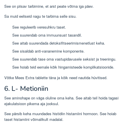
See on piisav tarbimine, et arst peate võtma iga päev.
Sa muid eeliseid nagu te tarbima selle sisu.
See reguleerib veresuhkru taset.
See suurendab oma immuunsust tasandil.
See aitab suurendada detoksifitseerimismenetlust keha.
See sisaldab anti-vananemine komponente.
See suurendab tase oma vastupidavusele seksist ja treeningu.
See hoiab teid eemale kõik hingamisteede komplikatsioonide.
Võtke Mees Extra tablette täna ja kõik need nautida hüvitised.
6. L- Metioniin
See aminohape on väga oluline oma keha. See aitab teil hoida tagasi
ejakulatsioon pikema aja jooksul.
See pärsib keha muundades histidiin histamiini hormoon. See hoiab
taset histamiini võimalikult madalal.