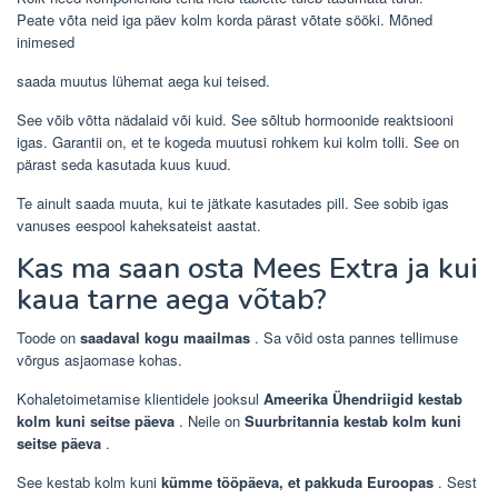
Peate võta neid iga päev kolm korda pärast võtate sööki. Mõned
inimesed
saada muutus lühemat aega kui teised.
See võib võtta nädalaid või kuid. See sõltub hormoonide reaktsiooni
igas. Garantii on, et te kogeda muutusi rohkem kui kolm tolli. See on
pärast seda kasutada kuus kuud.
Te ainult saada muuta, kui te jätkate kasutades pill. See sobib igas
vanuses eespool kaheksateist aastat.
Kas ma saan osta Mees Extra ja kui
kaua tarne aega võtab?
Toode on
saadaval kogu maailmas
. Sa võid osta pannes tellimuse
võrgus asjaomase kohas.
Kohaletoimetamise klientidele jooksul
Ameerika Ühendriigid kestab
kolm kuni seitse päeva
. Neile on
Suurbritannia kestab kolm kuni
seitse päeva
.
See kestab kolm kuni
kümme tööpäeva, et pakkuda Euroopas
. Sest