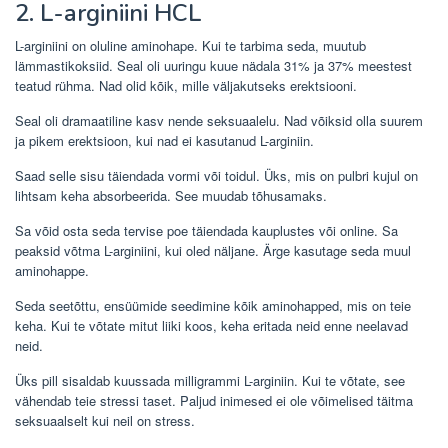
2.
L-arginiini HCL
L-arginiini on oluline aminohape. Kui te tarbima seda, muutub
lämmastikoksiid. Seal oli uuringu kuue nädala 31% ja 37% meestest
teatud rühma. Nad olid kõik, mille väljakutseks erektsiooni.
Seal oli dramaatiline kasv nende seksuaalelu. Nad võiksid olla suurem
ja pikem erektsioon, kui nad ei kasutanud L-arginiin.
Saad selle sisu täiendada vormi või toidul. Üks, mis on pulbri kujul on
lihtsam keha absorbeerida. See muudab tõhusamaks.
Sa võid osta seda tervise poe täiendada kauplustes või online. Sa
peaksid võtma L-arginiini, kui oled näljane. Ärge kasutage seda muul
aminohappe.
Seda seetõttu, ensüümide seedimine kõik aminohapped, mis on teie
keha. Kui te võtate mitut liiki koos, keha eritada neid enne neelavad
neid.
Üks pill sisaldab kuussada milligrammi L-arginiin. Kui te võtate, see
vähendab teie stressi taset. Paljud inimesed ei ole võimelised täitma
seksuaalselt kui neil on stress.