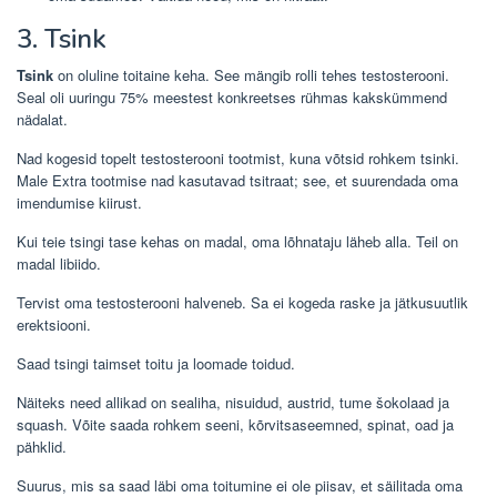
3. Tsink
Tsink
on oluline toitaine keha. See mängib rolli tehes testosterooni.
Seal oli uuringu 75% meestest konkreetses rühmas kakskümmend
nädalat.
Nad kogesid topelt testosterooni tootmist, kuna võtsid rohkem tsinki.
Male Extra tootmise nad kasutavad tsitraat; see, et suurendada oma
imendumise kiirust.
Kui teie tsingi tase kehas on madal, oma lõhnataju läheb alla. Teil on
madal libiido.
Tervist oma testosterooni halveneb. Sa ei kogeda raske ja jätkusuutlik
erektsiooni.
Saad tsingi taimset toitu ja loomade toidud.
Näiteks need allikad on sealiha, nisuidud, austrid, tume šokolaad ja
squash. Võite saada rohkem seeni, kõrvitsaseemned, spinat, oad ja
pähklid.
Suurus, mis sa saad läbi oma toitumine ei ole piisav, et säilitada oma