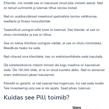
Ettevõte, mis toodab see on kasutusel olnud juba viisteist aastat. Nad
on teinud uurimistöö ja tulemas tõhus tervise tooted.
Nad on usaldusväärsed meeskond spetsialiste tervise valdkonnas,
teadlaste ja fitness konsultantide.
Teaduslikud uuringud selle toote on kestnud. See tõestab, et see on
ohutu inimtoiduks ja see on tõhus.
See on toetus kliiniliste uuringute väidab, et see on ohutu inimtoiduks.
Meedikute heaks ka seda.
Nad viitavad oma klientidele, kes on erektsioonihäirete seda kasutada.
Üle kaheteistkümne miljonit inimest üle kogu maailma on kasutanud
seda. Üle 150.000 ütleb, et ta on olnud suureks abiks. Nad on esinenud
enam erektsiooni pärast kasutamist.
Kliendid on garantii, et nad saavad hea kogemuse, kui nad seda toodet.
Teie investeering osta see ei ole asjata. Saad põnev tulemusi.
Kuidas see Pill toimib?