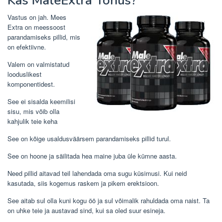
Kas
MaleExtra
Tõhus?
Vastus on jah. Mees
Extra on meessoost
parandamiseks pillid, mis
on efektiivne.
Valem on valmistatud
looduslikest
komponentidest.
See ei sisalda keemilisi
sisu, mis võib olla
kahjulik teie keha
See on kõige usaldusväärsem parandamiseks pillid turul.
See on hoone ja säilitada hea maine juba üle kümne aasta.
Need pillid aitavad teil lahendada oma sugu küsimusi. Kui neid
kasutada, siis kogemus raskem ja pikem erektsioon.
See aitab sul olla kuni kogu öö ja sul võimalik rahuldada oma naist. Ta
on uhke teie ja austavad sind, kui sa oled suur esineja.