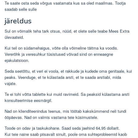
Te saate osta seda võrgus vaatamata kus sa oled maailmas. Tootja
saadab selle sulle
järeldus
Sul on võimalik teha tark otsus, nüüd, et olete selle teabe Mees Extra
ülevaateid.
Kui teil on südamehaigus, võite olla võimeline täitma ka voodis.
Vererõhk ja veresuhkur tüsistused võivad sind on enneaegne
ejakulatsioon.
Seda seetõttu, et veri ei voola, et rakkude ja kudede oma genitaale, kui
peaks. Veenduge, et te külastada arsti, et te saada arstiabi, mida
vajate.
Te ei tohi võtta tablette kui muid ravimeid. Sa peaksid külastama arsti
konsulteerimise eesmärgil.
Nad on klienditeenindus teenus, mis töötab kakskümmend neli tundi
ööpäevas. Nad on valmis vastama teie küsimustele.
Toode on odav ja taskukohane. Saad seda jaehind 64,95 dollarit.
Kui teie naine saab piisavalt sinult, poole oma suhteprobleemid kaob