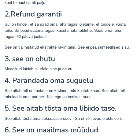
kuni te nautida nii palju.
2.Refund garantii
Sul on kindel, et sa saad oma raha tagasi oletame, et toode ei vasta
teile. Sa pead saatma tagasi kasutamata tablette. Saad oma raha
tagasi 60 päeva jooksul.
See on valmistatud ekstrakte ravimtaim. See ei pea sünteetilised sisu.
3. see on ohutu
Meedikud kiidab nii efektiivne ja ohutu.
4. Parandada oma suguelu
See aitab teil on raskem erektsioon, mis kestab kaua. See aitab teil
rahuldada oma partner. Teie ego on endiselt suur.
5. See aitab tõsta oma libiido tase.
See aitab tõsta oma seksuaalse soovi. Sa ei võitlevad erektsiooni.
6. See on maailmas müüdud