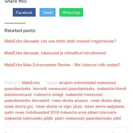
Share this:
Facebook
Tweet
WhatsApp
Related posts:
MaleExtra ülevaade: kas see tõesti aitab meestel magamistoas?
MaleExtra ülevaade, tulemused ja võimalikud kõrvaltoimed
MaleExtra Male Enhancement Review – Mis tulemust võib oodata?
Posted in
MaleExtra
Tagged
amazon enimmüüdud meessoost
parandamiseks
,
loomulik meessoost parandamiseks
,
maleextra kliendi
iseloomustused
,
maleextra müügil
,
maleextra meessoost
parandamiseks ülevaateid
,
mees ekstra amazon
,
mees ekstra ebay
,
mees ekstra gnc
,
mees ekstra vs vigrx pluss
,
mees ekstra walgreens
,
parim mees toidulisandeid 2018 maleextra enne pärast tulemuste
maleextra tulemuseks pildid
,
parim meessoost parandamiseks pillid