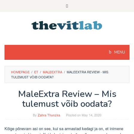
Skip
to
content
MENU
HOMEPAGE
/
ET
/
MALEEXTRA
/
MALEEXTRA REVIEW - MIS
TULEMUST VÕIB OODATA?
MaleExtra Review – Mis
tulemust võib oodata?
By
Zahra Thunzira
Posted on
May 14, 2020
Kõige põnevam asi on see, kui sa armastad kedagi ja on, et inimene