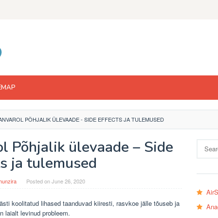
EMAP
ANVAROL PÕHJALIK ÜLEVAADE - SIDE EFFECTS JA TULEMUSED
l Põhjalik ülevaade – Side
Search
for:
ts ja tulemused
hunzira
Posted on
June 26, 2020
Air
ti koolitatud lihased taanduvad kiiresti, rasvkoe jälle tõuseb ja
Ana
n laialt levinud probleem.