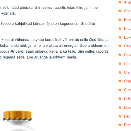
Ana
õib nüüd pöörata. Siin selles raportis leiad kiire ja lihtne
Anv
 võimalik.
Ber
 toodete kahjulikud kõrvalmõjud on kogunenud. Seetõttu
Bla
Bul
t keha ei vähenda rasvkoe korralikult või ehitab selle üles ikka ja
 keha tunda nõrk ja teil ei ole piisavalt energiat. See probleem on
Cap
uudsus
Anvarol
saab aidanud keha ja ka teile. Siin selles raportis
Cap
ad tegema seda. Loe aruande ja rohkem teada.
Cile
Clen
Crea
Cutt
D-B
Dba
Dec
Dia