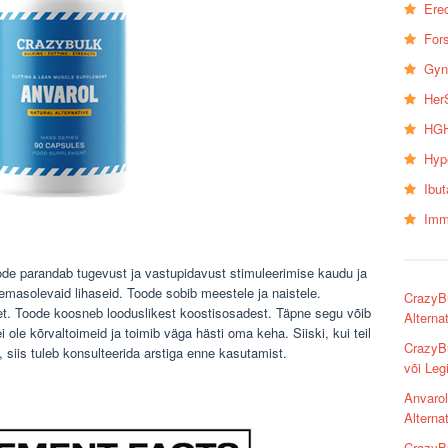
Erec
Fors
Gyn
Her
HGH
Hyp
Ibu
Imm
 Toode parandab tugevust ja vastupidavust stimuleerimise kaudu ja
 olemasolevaid lihaseid. Toode sobib meestele ja naistele.
CrazyBu
et. Toode koosneb looduslikest koostisosadest. Täpne segu võib
Alterna
 ole kõrvaltoimeid ja toimib väga hästi oma keha. Siiski, kui teil
CrazyB
siis tuleb konsulteerida arstiga enne kasutamist.
või Leg
Anvarol
Alterna
CrazyB