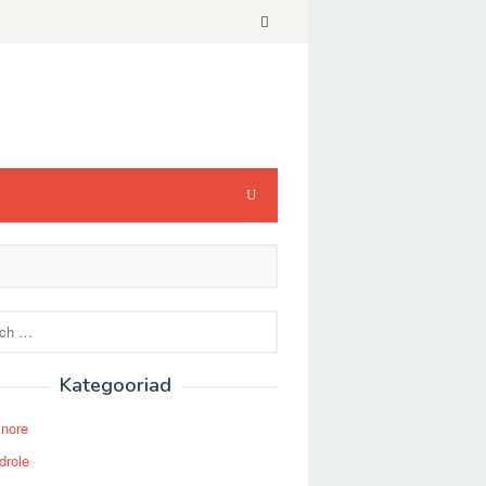
Kategooriad
Snore
drole