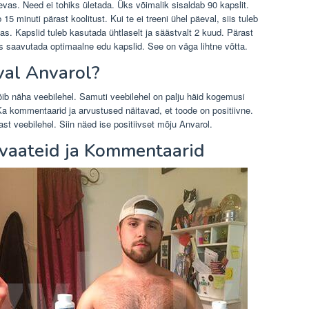
evas. Need ei tohiks ületada. Üks võimalik sisaldab 90 kapslit.
15 minuti pärast koolitust. Kui te ei treeni ühel päeval, siis tuleb
as. Kapslid tuleb kasutada ühtlaselt ja säästvalt 2 kuud. Pärast
s saavutada optimaalne edu kapslid. See on väga lihtne võtta.
val Anvarol?
ib näha veebilehel. Samuti veebilehel on palju häid kogemusi
. Ka kommentaarid ja arvustused näitavad, et toode on positiivne.
ast veebilehel. Siin näed ise positiivset mõju Anvarol.
evaateid ja Kommentaarid