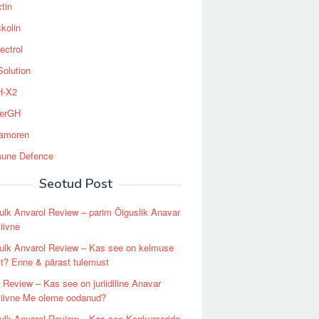
tin
kolin
ectrol
Solution
-X2
erGH
tamoren
une Defence
Seotud Post
lk Anvarol Review – parim Õiguslik Anavar
tiivne
ulk Anvarol Review – Kas see on kelmuse
it? Enne & pärast tulemust
 Review – Kas see on juriidiline Anavar
tiivne Me oleme oodanud?
ulk Anvarol Review – Kas see Konkureerida