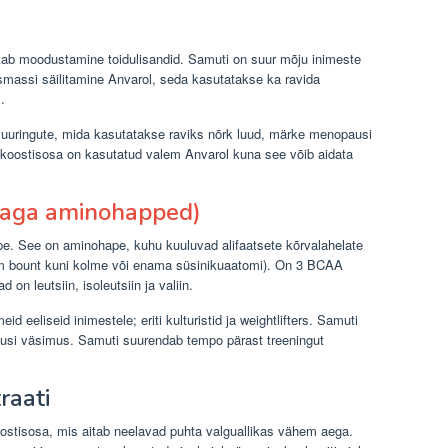
tab moodustamine toidulisandid. Samuti on suur mõju inimeste
asmassi säilitamine Anvarol, seda kasutatakse ka ravida
.
suuringute, mida kasutatakse raviks nõrk luud, märke menopausi
e koostisosa on kasutatud valem Anvarol kuna see võib aidata
aga aminohapped)
. See on aminohape, kuhu kuuluvad alifaatsete kõrvalahelate
atom bount kuni kolme või enama süsinikuaatomi). On 3 BCAA
on leutsiin, isoleutsiin ja valiin.
 eeliseid inimestele; eriti kulturistid ja weightlifters. Samuti
itusi väsimus. Samuti suurendab tempo pärast treeningut
raati
ostisosa, mis aitab neelavad puhta valguallikas vähem aega.