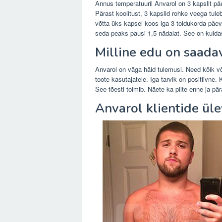
Annus temperatuuril Anvarol on 3 kapslit pä
Pärast koolitust, 3 kapslid rohke veega tuleb 
võtta üks kapsel koos iga 3 toidukorda päev
seda peaks pausi 1,5 nädalat. See on kuida
Milline edu on saada
Anvarol on väga häid tulemusi. Need kõik võ
toote kasutajatele. Iga tarvik on positiivne
See tõesti toimib. Näete ka pilte enne ja pär
Anvarol klientide ül