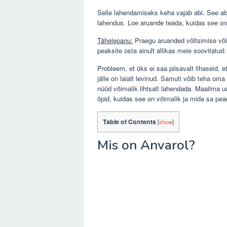
Selle lahendamiseks keha vajab abi. See abi v
lahendus. Loe aruande teada, kuidas see on
Tähelepanu:
Praegu aruanded võltsimise või
peaksite osta ainult allikas meie soovitatud:
Probleem, et üks ei saa piisavalt lihaseid, e
jälle on laialt levinud. Samuti võib teha oma
nüüd võimalik lihtsalt lahendada. Maailma 
õpid, kuidas see on võimalik ja mida sa pe
Table of Contents
[
show
]
Mis on Anvarol?