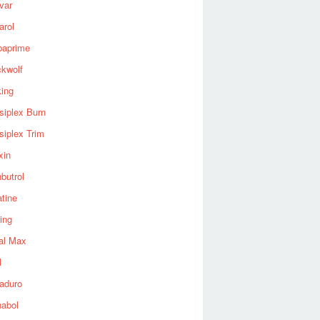
var
arol
baprime
ckwolf
king
siplex Burn
siplex Trim
xin
butrol
tine
ing
al Max
l
aduro
nabol