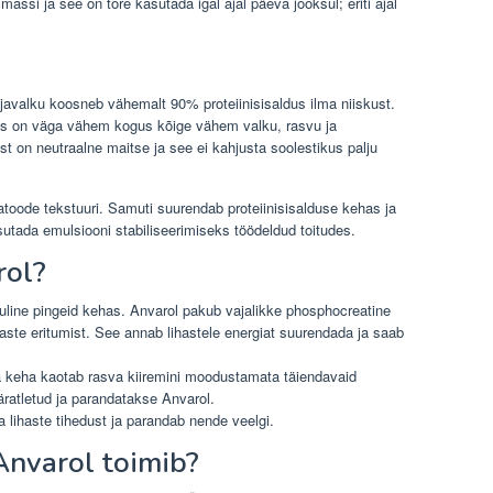
assi ja see on tore kasutada igal ajal päeva jooksul; eriti ajal
ojavalku koosneb vähemalt 90% proteiinisisaldus ilma niiskust.
mis on väga vähem kogus kõige vähem valku, rasvu ja
t on neutraalne maitse ja see ei kahjusta soolestikus palju
atoode tekstuuri. Samuti suurendab proteiinisisalduse kehas ja
sutada emulsiooni stabiliseerimiseks töödeldud toitudes.
rol?
luline pingeid kehas. Anvarol pakub vajalikke phosphocreatine
ihaste eritumist. See annab lihastele energiat suurendada ja saab
 keha kaotab rasva kiiremini moodustamata täiendavaid
äratletud ja parandatakse Anvarol.
 lihaste tihedust ja parandab nende veelgi.
Anvarol toimib?