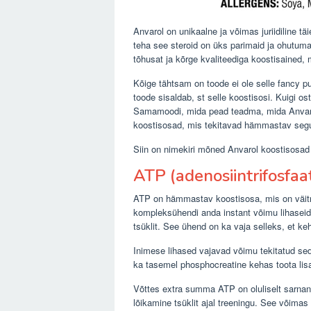
Anvarol on unikaalne ja võimas juriidiline t
teha see steroid on üks parimaid ja ohutuma
tõhusat ja kõrge kvaliteediga koostisained, m
Kõige tähtsam on toode ei ole selle fancy pu
toode sisaldab, st selle koostisosi. Kuigi o
Samamoodi, mida pead teadma, mida Anvarol 
koostisosad, mis tekitavad hämmastav segu s
Siin on nimekiri mõned Anvarol koostisosad
ATP (adenosiintrifosfaa
ATP on hämmastav koostisosa, mis on väitnud
kompleksühendi anda instant võimu lihaseid. 
tsüklit. See ühend on ka vaja selleks, et 
Inimese lihased vajavad võimu tekitatud se
ka tasemel phosphocreatine kehas toota li
Võttes extra summa ATP on oluliselt sarnane 
lõikamine tsüklit ajal treeningu. See võimas 