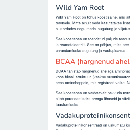
Wild Yam Root
Wild Yam Root on tõhus koostisaine, mis ai
tervisele. Mitte ainult seda kasutatakse lih
olukordades nagu madal sugutung ja viljatus
See koostisosa on tõendatud paljude teadu
ja reumatoidartriit. See on põhjus, miks se
parandamiseks sugutung ja vastupidavust.
BCAA (hargnenud ahel
BCAA tähistab hargnenud ahelaga aminohape
koos filiaali struktuuri (keskne süsinikua
seas aminohappeid, mis registreeri valke. Nad 
See koostisosa on väidetavalt pakkuda mitmeid
aitab parandamiseks arengu lihaseid ja viiv
taastumiseks.
Vadakuproteiinikonsent
Vadakuproteiinikonsentraati on uskumatu ko