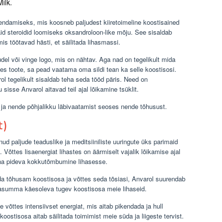
äiendamiseks, mis koosneb paljudest kiiretoimeline koostisained
id steroidid loomiseks oksandroloon-like mõju. See sisaldab
is töötavad hästi, et säilitada lihasmassi.
del või vinge logo, mis on nähtav. Aga nad on tegelikult mida
stes toote, sa pead vaatama oma sildi tean ka selle koostisosi.
tegelikult sisaldab teha seda tööd päris. Need on
isse Anvarol aitavad teil ajal lõikamine tsüklit.
 ja nende põhjalikku läbivaatamist seoses nende tõhusust.
t)
 paljude teaduslike ja meditsiiniliste uuringute üks parimaid
Võttes lisaenergiat lihastes on äärmiselt vajalik lõikamise ajal
keha pideva kokkutõmbumine lihasesse.
da tõhusam koostisosa ja võttes seda tõsiasi, Anvarol suurendab
sasumma käesoleva tugev koostisosa meie lihaseid.
võttes intensiivset energiat, mis aitab pikendada ja hull
koostisosa aitab säilitada toimimist meie süda ja liigeste tervist.