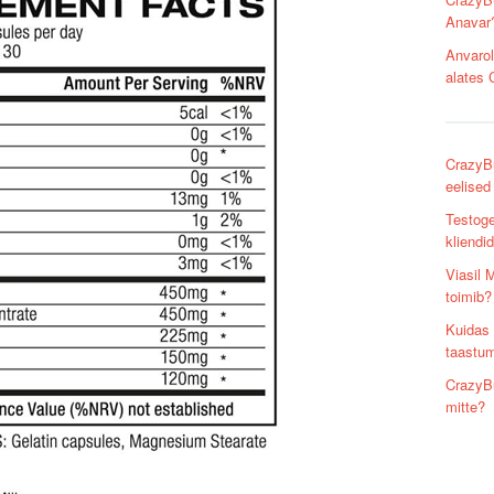
Anavar
Anvarol
alates 
CrazyB
eelised
Testoge
kliendi
Viasil 
toimib?
Kuidas 
taastum
CrazyBu
mitte?