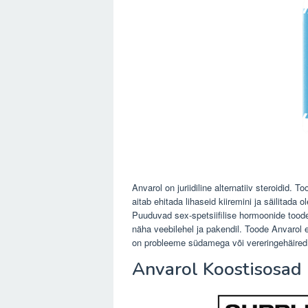
Anvarol on juriidiline alternatiiv steroidid.
aitab ehitada lihaseid kiiremini ja säilitada
Puuduvad sex-spetsiifilise hormoonide tood
näha veebilehel ja pakendil. Toode Anvarol ei
on probleeme südamega või vereringehäired, 
Anvarol Koostisosad