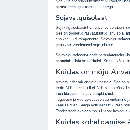
See kiire absorbeerimismahtuvu toetab lihasm
pärast treeningut taastumise aega.
Sojavalguisolaat
Sojavalguisolaadist on ülipuhas versiooni s
See on toodetud rasvatustatud jahu soja, 
süsivesikuid komponente. Sojavalguisolaadis
gaasivool võrdlemisel soja jahusid.
Sojavalguisolaadist aitab parandamiseks lih
parandab niiskuse säilimist. Samuti võib ka
Kuidas on mõju Anva
Anvarol edastab energia lihastele. See on o
toota ATP kiiresti, nii et ATP piisab püsiv l
treenida paremini ja vastupidavust.
Tugevuse ja vastupidavuse suurendamine ja
veesisaldust. Seega võib kehast kiiresti mä
Toodet saab avaldab mõju lihaste kõvadus ja
Kuidas kohaldamise 